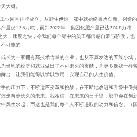
参天大树。
江北工业园区挂牌成立。从诞生伊始，鄂中就始终秉承创新、创造的
仅12.5万吨，而到2022年，集团化肥产量已达274.9万吨；
模之大，速度之快，令我们每个鄂中的员工都倍感自豪与骄傲，也
是不可能的。
，成长为一家拥有高技术含量的企业，也从不算发达的五线小城
也为当地的经济和就业做出了不可磨灭的贡献，为更多像我一样
的舞台，让我们能得以学以致用，实现自己的人生价值。
对手的压力下，不断适应变革和挑战，在不断地改进和升级中保
辉煌走向更长久的未来。我相信，在未来的日子里，鄂中会在创
业中风生水起，而这也是我们每个人不断进取的动力和信念。（