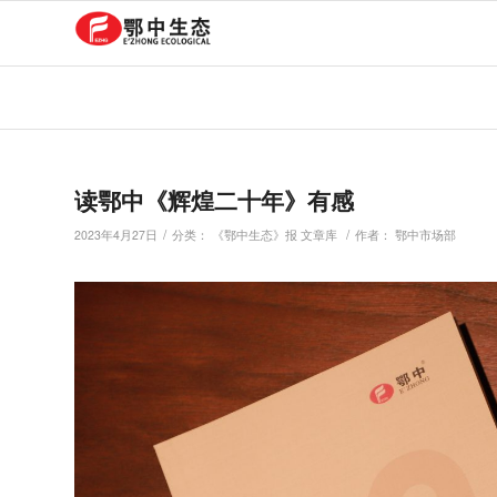
读鄂中《辉煌二十年》有感
/
/
2023年4月27日
分类：
《鄂中生态》报 文章库
作者：
鄂中市场部