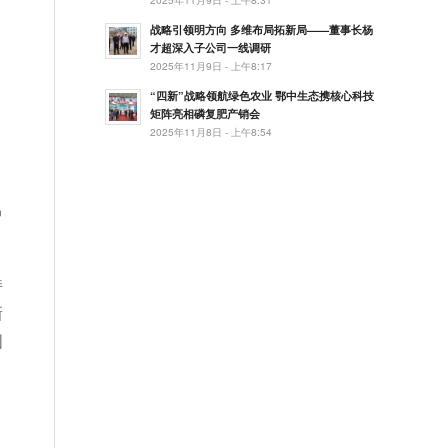
战略引领明方向 多维布局拓新局——董事长杨
才超深入子公司一线调研
2025年11月9日 - 上午8:17
“四新”战略领航绿色农业 鄂中生态携核心科技
矩阵亮相磷复肥产销会
2025年11月8日 - 上午8:54
，
曾
持
新
国