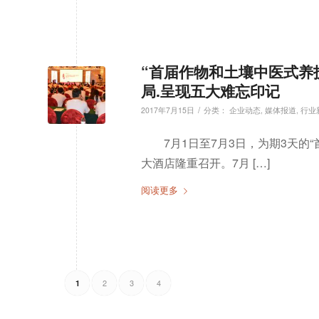
“首届作物和土壤中医式养
局.呈现五大难忘印记
/
2017年7月15日
分类：
企业动态
,
媒体报道
,
行业
7月1日至7月3日，为期3天
大酒店隆重召开。7月 […]
阅读更多
2
3
4
1