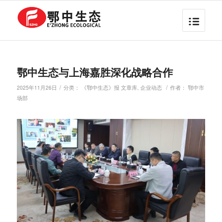
鄂中生态与上海嘉胜深化战略合作
/
/
2025年11月26日
分类：
《鄂中生态》报 文章库
,
企业动态
作者：
鄂中市
场部