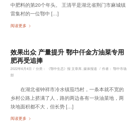
中肥料的第20个年头。 王清平是湖北省荆门市麻城镇
雷集村的一位鄂中 […]
阅读更多
效果出众 产量提升 鄂中仟金方油菜专用
肥再受追捧
/
/
2022年6月4日
分类：
《鄂中生态》报 文章库
,
媒体报道
作者：
鄂中市场
部
在湖北省钟祥市冷水镇茄垱村，一条本就不宽的
乡村公路上挤满了人，路的两边各有一块油菜地，两
块地面积都不大，但长势 […]
阅读更多