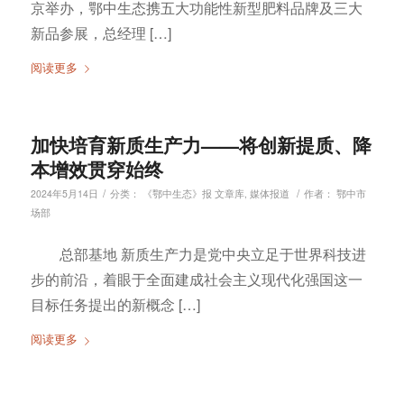
京举办，鄂中生态携五大功能性新型肥料品牌及三大
新品参展，总经理 […]
阅读更多
加快培育新质生产力——将创新提质、降
本增效贯穿始终
/
/
2024年5月14日
分类：
《鄂中生态》报 文章库
,
媒体报道
作者：
鄂中市
场部
总部基地 新质生产力是党中央立足于世界科技进
步的前沿，着眼于全面建成社会主义现代化强国这一
目标任务提出的新概念 […]
阅读更多