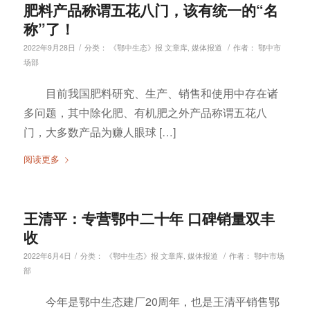
肥料产品称谓五花八门，该有统一的“名
称”了！
/
/
2022年9月28日
分类：
《鄂中生态》报 文章库
,
媒体报道
作者：
鄂中市
场部
目前我国肥料研究、生产、销售和使用中存在诸
多问题，其中除化肥、有机肥之外产品称谓五花八
门，大多数产品为赚人眼球 […]
阅读更多
王清平：专营鄂中二十年 口碑销量双丰
收
/
/
2022年6月4日
分类：
《鄂中生态》报 文章库
,
媒体报道
作者：
鄂中市场
部
今年是鄂中生态建厂20周年，也是王清平销售鄂