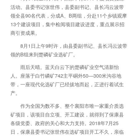
活动。县委书记张世伟，县委副书记、县长冯云波带
领全县90名代表，分成A、B两组，分赴11个乡镇观摩
13个建设项目，集中检阅项目建设进度，重点展示招
商引资成果。
8月1日上午9时许，由县委副书记、县长冯云波带
领的B组来到楚磷矿业选矿厂。
雨后天晴。蓝天白云下的楚磷矿业空气清新怡
人。座落于白竹磷矿742主平硐外50—300米沟谷地
带，一座现代化选矿厂已经拔地而起，正进行着试生
产。
作为全国为数不多、整个襄阳市唯一家重介质选
矿项目，该项目自立项、开工建设，就得到了保康县
各级党委、政府的关心和大力支持。2018年7月25
日，保康县委书记张世伟在选矿项目开工不久，亲临