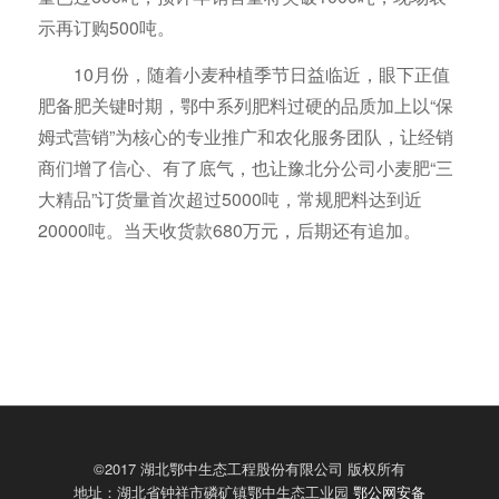
示再订购500吨。
10月份，随着小麦种植季节日益临近，眼下正值
肥备肥关键时期，鄂中系列肥料过硬的品质加上以“保
姆式营销”为核心的专业推广和农化服务团队，让经销
商们增了信心、有了底气，也让豫北分公司小麦肥“三
大精品”订货量首次超过5000吨，常规肥料达到近
20000吨。当天收货款680万元，后期还有追加。
©2017 湖北鄂中生态工程股份有限公司 版权所有
地址：湖北省钟祥市磷矿镇鄂中生态工业园
鄂公网安备