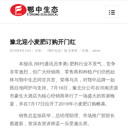
豫北迎小麦肥订购开门红
/
/
2019年8月14日
分类：
《鄂中生态》报 文章库
作者：
admin
本报讯 (特约通讯员李勇) 肥料行业不景气，竞争
非常激烈，但广大经销商、零售商和种植户们仍然始
终与鄂中生态同甘共苦、荣辱与共，对鄂中品牌一如
既往地呵护与支持。7月16日，豫北分公司在河南济源
市豪生大酒店为核心经销商举行了一场盛大的答谢晚
宴，并在7月17日拉开了2019年小麦肥订购帷幕。
销售总监徐跃华，总经理助理、市场推广部部长
蔡建新，资深农资讲师孟一乐受邀出席。