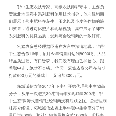
鄂中生态农技专家、高级农技师郭守本，主要负
责豫北地区鄂中系列肥料施用技术指导，他向经销商
们展示了鄂中肥料在花生、玉米以及小麦等作物的施
用效果，通过对比照片和现场视频，集中展示了鄂中
系列肥料的优良品质，受到与会经销商的一致好评。
宏鑫农资总经理赵臣甫在发言中深情地说：“与鄂
中生态合作16年，预计今年销量能达到8000吨。大品
牌品质过硬、有口皆碑，我们没有理由丢掉信心。跟
着鄂中走，绝对不会错。”当天，宏鑫农资公司在前期
打款600万元的基础上，又追加300万元。
柘城诚信农资2017年下半年开始代理鄂中生物高
分子，从第一次进货30吨到当年实现销量200吨，鄂
中生态“保姆式营销”让经销商没有后顾之忧。总经理刘
桂霞介绍说，柘城诚信农资上半年鄂中生物高分子销
量已过600吨，预计年销售量将突破1000吨，现场表