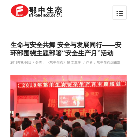
生命与安全共舞 安全与发展同行——安
环部围绕主题部署“安全生产月”活动
/
/
2018年6月6日
分类：
《鄂中生态》报 文章库
作者：
鄂中生态编辑部