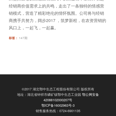
经销商价值需求上的共鸣，走出了一条独特的情感营
销模式，营造了精彩绝伦的情怀氛围。公司将与经销
商携手共努力，阔步2017 ，筑梦新程，在农资营销的
风口上，一起飞，一起赢。
标签：
147期
©2017 湖北鄂中生态工程股份有限公司 版权所有
地址：湖北省钟祥市磷矿镇鄂中生态工业园
鄂公网安备
42088102000207号
鄂ICP备16002963号-3
销售服务热线：0724-6901135