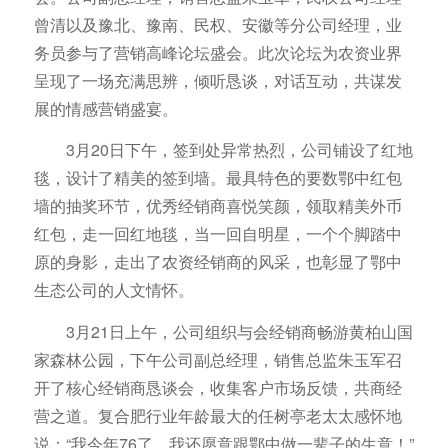
曾清以及豫北、豫南、民权、安徽等分公司经理，业
务员参与了营销高峰论坛盛会。此次论坛为农资业界
呈现了一场充满思辨，倾听恳谈，对话互动，共谋发
展的情感营销盛宴。
3月20日下午，签到处异常热烈，公司铺设了红地
毯，设计了精美的签到墙。最具特色的要数鄂中红包
墙的抽奖环节，优秀经销商喜悦笑颜，领取精美外币
红包，走一回红地毯，当一回自明星，一个个脚踏中
原的身影，走出了农资经销商的风采，也彰显了鄂中
生态公司的人文情怀。
3月21日上午，公司组织与会经销商畅游黄柏山国
家森林公园，下午公司副总经理，销售总监朱玉军召
开了核心经销商恳谈会，收集客户市场反馈，共商经
营之道。复合肥行业年龄最大的任树亭老太太感怀地
说：“我今年76了，我还愿意跟鄂中做一辈子的生意！”