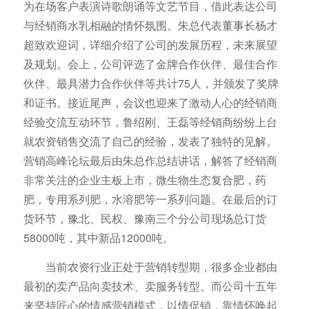
为在场客户表演诗歌朗诵等文艺节目，借此表达公司
与经销商水乳相融的情怀氛围。朱总代表董事长杨才
超致欢迎词，详细介绍了公司的发展历程，未来展望
及规划。会上，公司评选了金牌合作伙伴、最佳合作
伙伴、最具潜力合作伙伴等共计75人，并颁发了奖牌
和证书。接近尾声，会议也迎来了激动人心的经销商
经验交流互动环节，鲁绍刚、王磊等经销商纷纷上台
就农资销售交流了自己的经验，发表了独特的见解。
营销高峰论坛最后由朱总作总结讲话，解答了经销商
非常关注的企业主板上市，微生物生态复合肥，药
肥，专用系列肥，水溶肥等一系列问题。在最后的订
货环节，豫北、民权、豫南三个分公司现场总订货
58000吨，其中新品12000吨。
当前农资行业正处于营销转型期，很多企业都由
最初的卖产品向卖技术、卖服务转型。而公司十五年
来坚持匠心的情感营销模式，以情促销，靠情怀唤起