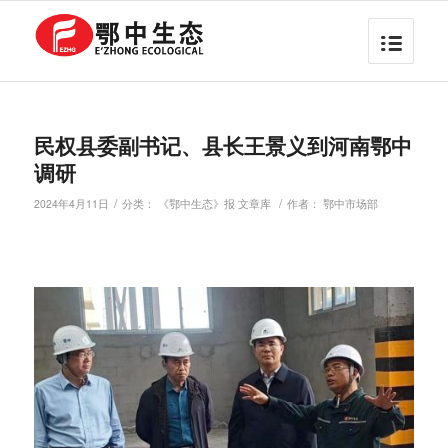
民权县委副书记、县长王景义到河南鄂中
调研
/
/
2024年4月11日
分类：
《鄂中生态》报 文章库
作者：
鄂中市场部