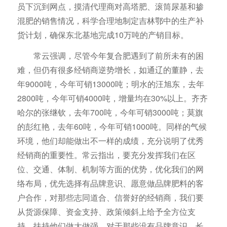
员下沉到网点，摸清代理商对高塔肥、滚筒尿基和掺
混肥的销售情况，科学合理地制定吉林鄂中的生产补
货计划，确保东北基地完成10万吨的产销目标。
常云强调，尽管今年复合肥遇到了前所未有的困
难，但仍有很多经销商逆势增长，如通辽的董静，去
年9000吨，今年可销13000吨；明水的汪旭东，去年
2800吨，今年可销4000吨，增量均在30%以上。齐齐
哈尔的张继钦，去年700吨，今年可销3000吨；莫旗
的彭红艳，去年60吨，今年可销1000吨。同样的气候
环境，他们却能做出不一样的成绩，充分说明了优秀
经销商的重要性。常云指出，要充分发挥我们在区
位、交通、体制、机制等方面的优势，优化我们的网
络布局，优先选择有品牌意识、愿意做品牌肥料的客
户合作，对那些志同道合、信誉好的经销商，我们要
从货源保障、资金支持、政策倾斜上给予全方位支
持，扶持他们做大做强。对于那些没有品牌意识，长