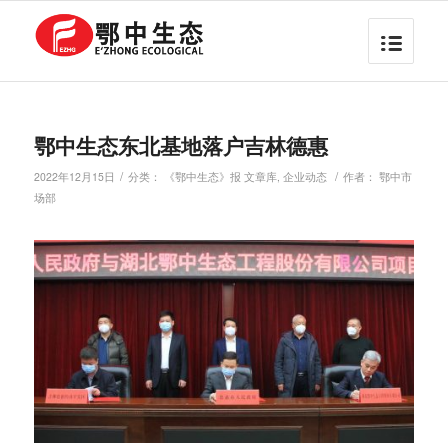
鄂中生态东北基地落户吉林德惠
/
/
2022年12月15日
分类：
《鄂中生态》报 文章库
,
企业动态
作者：
鄂中市
场部