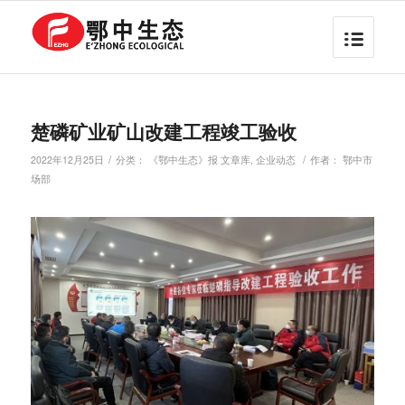
楚磷矿业矿山改建工程竣工验收
/
/
2022年12月25日
分类：
《鄂中生态》报 文章库
,
企业动态
作者：
鄂中市
场部