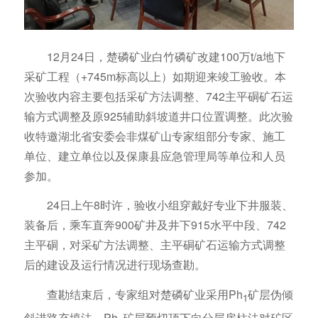
12月24日，楚磷矿业白竹磷矿改建100万t/a地下
采矿工程（+745m标高以上）如期迎来竣工验收。本
次验收内容主要包括采矿方法调整、742主平硐矿石运
输方式调整及原925辅助斜坡道井口位置调整。此次验
收特邀湖北省安委会非煤矿山专家组部分专家、施工
单位、建立单位以及保康县应急管理局等单位和人员
参加。
24日上午8时许，验收小组穿戴好专业下井服装、
装备后，乘车直奔900矿井及井下915水平中段、742
主平硐，对采矿方法调整、主平硐矿石运输方式调整
后的建设及运行情况进行现场查勘。
查勘结束后，专家组对楚磷矿业采用Ph
矿层伪倾
1
斜进路充填法、Ph
矿层预切顶下向分层房柱法对矿区