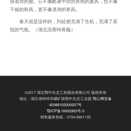
摸着你的脸。它不像酷暑中吹的炎热的夏风，也不像
干燥的秋风，更不像凛冽的寒风。
春天就是这样的，到处都充满了生机，充满了喜
悦的气氛。（湖北浩斯特蒋巍）
©2017 湖北鄂中生态工程股份有限公司 版权所有
地址：湖北省钟祥市磷矿镇鄂中生态工业园
鄂公网安备
42088102000207号
鄂ICP备16002963号-3
销售服务热线：0724-6901135