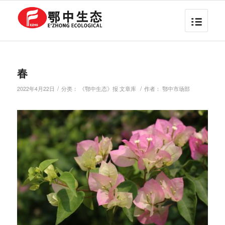
春
/
/
2022年4月22日
分类：
《鄂中生态》报 文章库
作者：
鄂中市场部