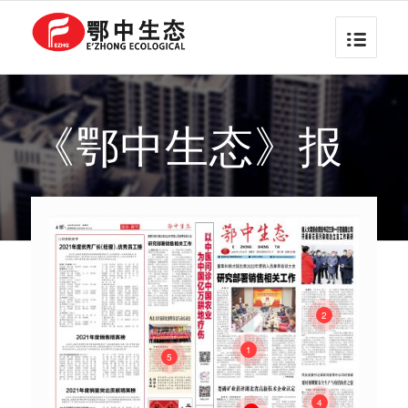
《鄂中生态》报
2
1
5
4