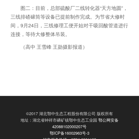
图二：目前，总部硫酸厂二线转化器“天方地圆”，
三线排碴磙筒等设备已提前制作完成。为节省大修时
间，9月24日，三线修理工便开始对干吸回酸管道进行
连接，等待大修整体吊装。
（高中 王雪峰 王勋摄影报道）
©2017 湖北鄂中生态工程股份有限公司 版权所有
地址：湖北省钟祥市磷矿镇鄂中生态工业园
鄂公网安备
42088102000207号
鄂ICP备16002963号-3