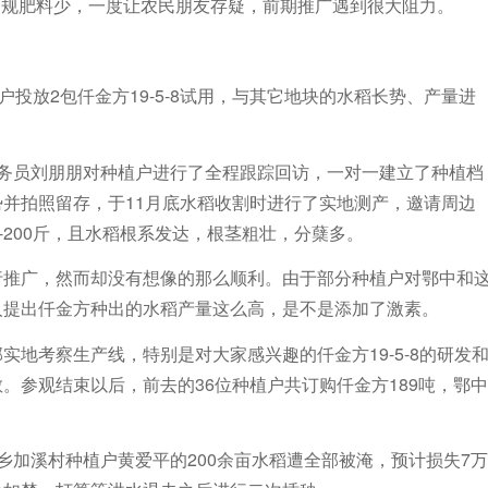
其它常规肥料少，一度让农民朋友存疑，前期推广遇到很大阻力。
户投放2包仟金方19-5-8试用，与其它地块的水稻长势、产量进
务员刘朋朋对种植户进行了全程跟踪回访，一对一建立了种植档
并拍照留存，于11月底水稻收割时进行了实地测产，邀请周边
-200斤，且水稻根系发达，根茎粗壮，分蘖多。
行推广，然而却没有想像的那么顺利。由于部分种植户对鄂中和
人提出仟金方种出的水稻产量这么高，是不是添加了激素。
地考察生产线，特别是对大家感兴趣的仟金方19-5-8的研发
。参观结束以后，前去的36位种植户共订购仟金方189吨，鄂中
乡加溪村种植户黄爱平的200余亩水稻遭全部被淹，预计损失7万