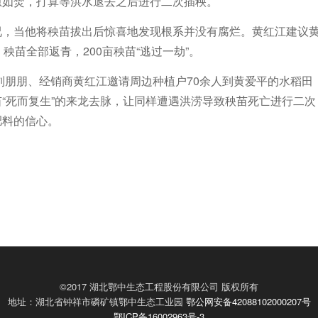
急如焚，打算等洪水退去之后进行二次插秧。
况，当他将秧苗拔出后惊喜地发现根系并没有腐烂。黄红江建议
秧苗全部返青，200亩秧苗“逃过一劫”。
员刘朋朋、经销商黄红江邀请周边种植户70余人到黄爱平的水稻田
“死而复生”的来龙去脉，让同样遭遇洪涝导致秧苗死亡进行二次
肥料的信心。
©2017 湖北鄂中生态工程股份有限公司 版权所有
地址：湖北省钟祥市磷矿镇鄂中生态工业园
鄂公网安备42088102000207号
鄂ICP备16002963号-3