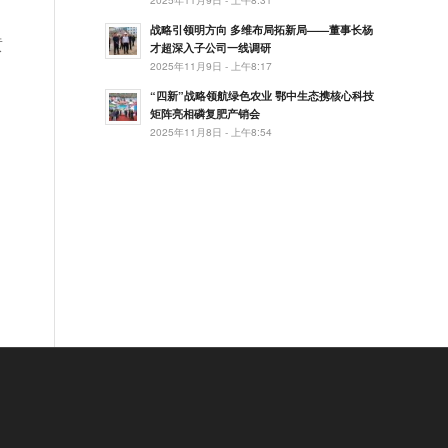
战略引领明方向 多维布局拓新局——董事长杨
黄
才超深入子公司一线调研
2025年11月9日 - 上午8:17
“四新”战略领航绿色农业 鄂中生态携核心科技
矩阵亮相磷复肥产销会
2025年11月8日 - 上午8:54