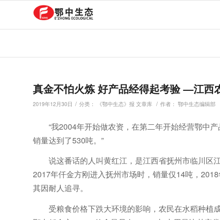
真金不怕火炼 好产品经得起考验 —江
/
/
2019年12月30日
分类：
《鄂中生态》报 文章库
作者：
鄂中生态编辑部
“我2004年开始做农资，在第二年开始经营鄂
销量达到了530吨。”
说这番话的人叫黄红江，是江西省抚州市临川区
2017年仟金方刚进入抚州市场时，销量仅14吨，20
其因耐人追寻。
受粮食价格下跌大环境的影响，农民在水稻种植