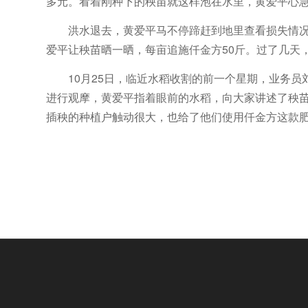
多元。看着刚种下的秧苗就这样泡在水里，黄爱平心
洪水退去，黄爱平马不停蹄赶到地里查看损失情
爱平让秧苗晒一晒，每亩追施仟金方50斤。过了几天，
10月25日，临近水稻收割的前一个星期，业务
进行观摩，黄爱平指着眼前的水稻，向大家讲述了秧苗
插秧的种植户触动很大，也给了他们使用仟金方这款