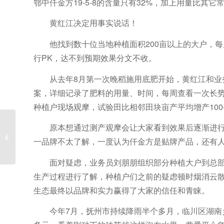
鄂中仟金方19-5-8的含量只有32%，加上用量比
黄红江决定用事实说话！
他找到数十位当地种植面积200亩以上的大户，每
行PK，达不到预期效果分文不收。
从去年8月第一次晚稻施用底肥开始，黄红江和业
案，详细记录了肥料的用量、时间，每周查看一次长势
种植户现场观摩，试验田比相邻田块亩产平均增产100
原本想通过测产观摩会让大家看到效果后逐渐进
生产系统向完成全年目标任务最后冲
一品牌不太了解，一度认为仟金方是贴牌产品，还有
刺
面对疑虑，业务员刘朋朋组织部分种植大户到总部实
生产过程进行了解，种植户们之前的疑虑顿时烟消云散
生态最终以品牌和实力赢得了大家的信任和青睐。
今年7月，抚州市持续降雨半个多月，临川区湖南