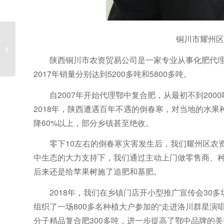
铜川市耀州区
鄂中“仟金方”助力沂蒙山
陕西铜川市农资贸易公司是一家专业从事化肥代理
2017年销量分别达到5200多吨和5800多吨。
自2007年开始代理鄂中复合肥，从最初不到200
2018年，陕西遭遇百年不遇的倒春寒，对当地的水
降60%以上，部分乡镇甚至绝收。
零下10左右的倒春寒灾害发生后，我们耀州区农
中生态的大力支持下，我们通过主动上门做零售商、
后来还是给苹果树施了追肥和基肥。
2018年，我们在乡镇门店开小型推广宣传会30
组织了一场800多名种植大户参加的“走进洛川群星演
分子精品复合肥300多吨，进一步提高了鄂中品牌的美