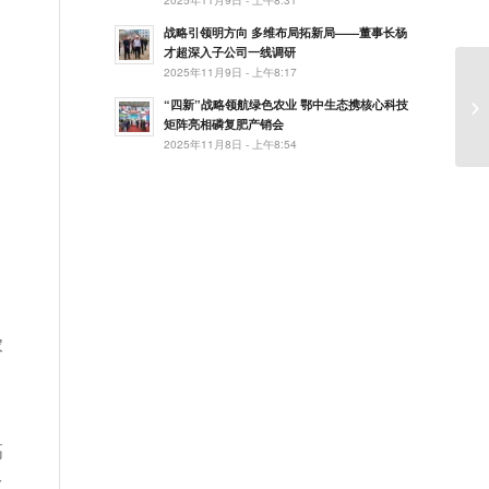
战略引领明方向 多维布局拓新局——董事长杨
才超深入子公司一线调研
2025年11月9日 - 上午8:17
发
“四新”战略领航绿色农业 鄂中生态携核心科技
导
矩阵亮相磷复肥产销会
2025年11月8日 - 上午8:54
农
，
高
纷