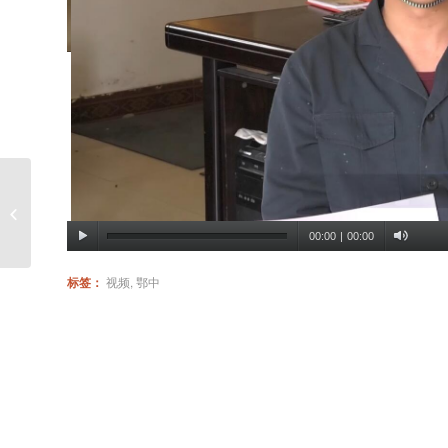
“激活作物主动吸收，恢
复土壤自动供肥”鄂中革
命式肥...
00:00
|
00:00
标签：
视频
,
鄂中