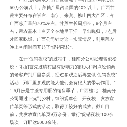
50万公顷以上，蔗糖产量占全国的40%以上。广西甘
蔗主要分布在崇左、南宁、来宾、柳山四大产区，占
广西总产量的70%左右。甘蔗生长周期长，8个月左
右，蔗农基本上白天全在地里干活，早出晚归，7点后
才回家吃饭。广西公司针对这一实际情况，利用蔗农
晚上空闲时间开起了“促销夜校”。
在开“促销夜校”的过程中，桂南分公司经理曾俊松
说：“我们首先邀请村里有影响力的能人和网点经销商
的老客户到厂里参观，经过参观之后再去做“促销夜校”
活动，到厂里参观的能人他们会有很大的带动作用。”
1-5月份是甘蔗专用肥的销售季节，广西桂北、桂南分
公司通过下沉到乡村，组织观摩会，开夜校，发放宣
传单页等形式的活动，取得了较好的成效。截止目
前，共发放宣传单页9万余份，举行“促销夜校”100余
场次，订肥达5000余吨。