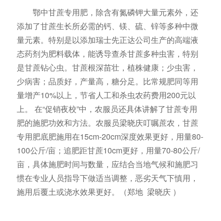
鄂中甘蔗专用肥，除含有氮磷钾大量元素外，还
添加了甘蔗生长所必需的钙、镁、硫、锌等多种中微
量元素。特别是以添加瑞士先正达公司生产的高端液
态药剂为肥料载体，能诱导查杀甘蔗多种虫害，特别
是甘蔗钻心虫。甘蔗根深苗壮，植株健康；少虫害，
少病害；品质好，产量高，糖分足。比常规肥同等用
量增产10%以上，节省人工和杀虫农药费用200元以
上。 在“促销夜校”中，农服员还具体讲解了甘蔗专用
肥的施肥功效和方法。农服员梁晓庆叮嘱蔗农，甘蔗
专用肥底肥施用在15cm-20cm深度效果更好，用量80-
100公斤/亩；追肥距甘蔗10cm更好，用量70-80公斤/
亩，具体施肥时间与数量，应结合当地气候和施肥习
惯在专业人员指导下做适当调整，恶劣天气下慎用，
施用后覆土或浇水效果更好。（郑地 梁晓庆 ）