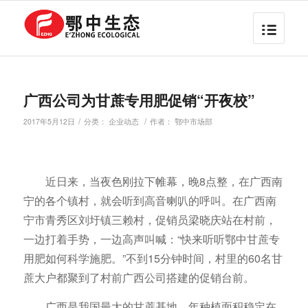
广西公司为甘蔗专用肥促销“开夜校”
/
/
2017年5月12日
分类：
企业动态
作者：
鄂中市场部
近日来，当夜色刚拉下帷幕，晚8点整，在广西南
宁的各个镇村，就会听到高音喇叭的呼叫。在广西南
宁市青秀区刘圩镇三赖村，促销员梁晓庆站在村前，
一边打着手势，一边高声叫喊：“快来听听鄂中甘蔗专
用肥如何科学施肥。”不到15分钟时间，村里的60名甘
蔗大户都聚到了村前广西公司搭建的促销台前。
广西是我国最大的甘蔗基地，年种植面积稳定在