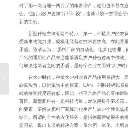
对于那一两亩地一两百斤的粮食增产，他们也不甚在
会。他们比散户更加“斤斤计较”，这些计较一方面会
新的生机。
新型种植主体有两个特点：第一，种植大户的农
受新事物能力强，规模化经营对技术要求高。在此背
矛盾。陈清认为：“肥料厂家的自动化、电算化管理，
产出的通用性产品未必能够满足农户种植过程中作物
何解决这两者之间的矛盾，是每个企业在面对“大户时代
在大户时代，种植大户对农资产品使用量很大，
花生高产施肥技术
崭露头角，以供氮为主的尿素、UAN、硝酸铵钙以及
端的接受程度还较低，因此一些不合格产品会直接影
盲目。新型肥料有一定科技含量，对使用操作要求高
的要素，要解决肥料厂家标准化生产与农户个性化需求
结合。所谓的个性的农化服务，是指创新营销服务的
定问题，提出专项的解决方案，像水肥一体化、土壤