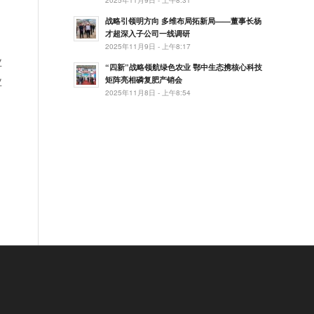
战略引领明方向 多维布局拓新局——董事长杨
才超深入子公司一线调研
2025年11月9日 - 上午8:17
业
“四新”战略领航绿色农业 鄂中生态携核心科技
业
矩阵亮相磷复肥产销会
2025年11月8日 - 上午8:54