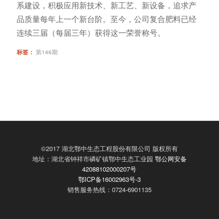
系建设，积极应用新技术、新工艺、新设备，追求产
品质量每年上一个新台阶。至今，公司复合肥料已经
连续三届（每届三年）获得这一荣誉称号。
标签：
第146期
©2017 湖北鄂中生态工程股份有限公司 版权所有
地址：湖北省钟祥市磷矿镇鄂中生态工业园
鄂公网安备
42088102000207号
鄂ICP备16002963号-3
销售服务热线：0724-6901135