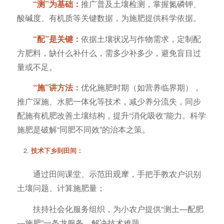
“测”为基础：
推广普及土壤检测，掌握氮磷钾、
酸碱度、有机质等关键数据，为施肥提供科学依据。
“配”是关键：
依据土壤状况与作物需求，定制配
方肥料，缺什么补什么，需多少补多少，避免盲目过
量或不足。
“施”讲方法：
优化施肥时期（如营养临界期），
推广深施、水肥一体化等技术，减少养分流失，同步
配施有机肥改善土壤结构，提升“消化吸收”能力。科学
施肥是破解“同肥不同效”的治本之策。
技术下乡到田间：
通过田间课堂、示范田观摩，手把手教农户识别
土壤问题、计算施肥量；
扶持社会化服务组织，为小农户提供“测土—配肥
—施肥”一条龙服务，解决技术难题。