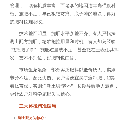
管理，土壤有机质丰富；而老李的地因连年高强度种
植、施肥不足，早已板结贫瘠。底子薄的地块，再好
的肥料也难吸收。
技术差距明显：施肥水平参差不齐。有人严格按
测土配方施肥，精准把控用量和时机；有人却凭经验
“撒把肥了事”，施肥过量或不足，甚至撒在土表任其挥
发。技术不到位，好肥料也白搭。
市场鱼龙混杂：部分劣质肥料以低价诱人，实则
养分不足、配比失衡。农户贪便宜买了这种肥，短期
看似苗绿，实则消耗土壤“老本”，长期导致地力衰退，
更让农户对科学施肥失去信心。
三大路径精准破局
测土配方为核心
：