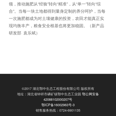
领，推动施肥从“经验”转向“精准”，从“单一”转向“综
合”。当每一块土地都得到量身定制的养分呵护，当每
一次施肥都成为对土壤健康的投资，农田才能真正实
现均衡丰产，粮食安全根基也将更加稳固。（新产品
研发部 袁乐斌）
©2017 湖北鄂中生态工程股份有限公司 版权所有
地址：湖北省钟祥市磷矿镇鄂中生态工业园
鄂公网安备
42088102000207号
鄂ICP备16002963号-3
销售服务热线：0724-6901135