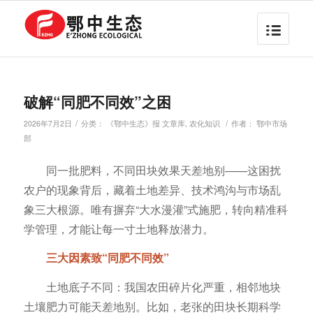
破解“同肥不同效”之困
/
/
2026年7月2日
分类：
《鄂中生态》报 文章库
,
农化知识
作者：
鄂中市场
部
同一批肥料，不同田块效果天差地别——这困扰
农户的现象背后，藏着土地差异、技术鸿沟与市场乱
象三大根源。唯有摒弃“大水漫灌”式施肥，转向精准科
学管理，才能让每一寸土地释放潜力。
三大因素致“同肥不同效”
土地底子不同：我国农田碎片化严重，相邻地块
土壤肥力可能天差地别。比如，老张的田块长期科学