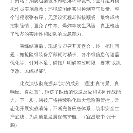
并封堵；消防组架设水炮喷淋稀释氨气；医疗组对模
拟伤员实施急救；环境监测组实时检测空气质量。整
个过程紧张有序，无预设流程却衔接顺畅，最终成功
控制险情，避免了中毒、爆炸等次生风险，真正检验
了预案的实用性和团队的应急能力。
演练结束后，现场立即召开复盘会，逐一梳理问
题：如抢险组装备穿戴耗时稍长、各小组信息传递需
优化等。针对不足，磷铵厂明确整改时限，要求“以练
促改、以练提能”。
此次演练彻底摒弃“演”的成分，通过“真情景、真
响应、真处置”，锤炼了队伍的快速反应和协同作战能
力。下一步，磷铵厂将持续强化重大危险源管控，常
态化开展实战演练，不断完善应急体系，筑牢安全生
产底线，为高质量发展保驾护航。（宜昌鄂中 张于
鹏）