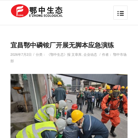
宜昌鄂中磷铵厂开展无脚本应急演练
/
/
2026年7月2日
分类：
《鄂中生态》报 文章库
,
企业动态
作者：
鄂中市场
部