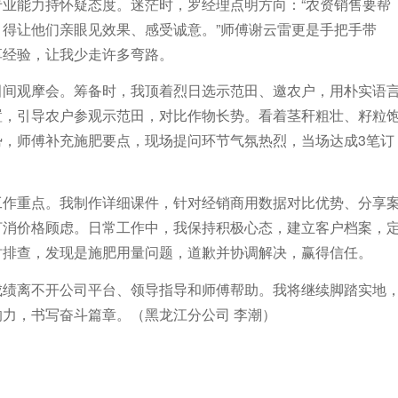
业能力持怀疑态度。迷茫时，罗经理点明方向：“农资销售要帮
得让他们亲眼见效果、感受诚意。”师傅谢云雷更是手把手带
享经验，让我少走许多弯路。
田间观摩会。筹备时，我顶着烈日选示范田、邀农户，用朴实语
置，引导农户参观示范田，对比作物长势。看着茎秆粗壮、籽粒
，师傅补充施肥要点，现场提问环节气氛热烈，当场达成3笔订
工作重点。我制作详细课件，针对经销商用数据对比优势、分享
打消价格顾虑。日常工作中，我保持积极心态，建立客户档案，
时排查，发现是施肥用量问题，道歉并协调解决，赢得信任。
成绩离不开公司平台、领导指导和师傅帮助。我将继续脚踏实地
力，书写奋斗篇章。（黑龙江分公司 李潮）