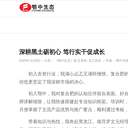
深耕黑土砺初心 笃行实干促成长
/
/
2025年12月8日
分类：
《鄂中生态》报 文章库
,
员工风采
作者：
鄂中市
初入农资行业，我满心忐忑又满怀憧憬。复合肥
但也更坚定了我深耕市场的决心。
初入鄂中，我对复合肥的认知仅停留在表面。好
师讲解细致，让我快速搭建起专业知识框架。培训时
月便掌握了主流产品优势与推广要点，顺利通过考核
带着知识与热忱，我奔赴黑龙江。领导罗文元经