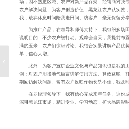
场，因不熟悉区域、农户对新产品存疑，经销商对我专
农户解决问题、为客户创造价值，黑龙江农户认实效，
我，放弃休息时间陪我走田间、访客户，毫无保留分
为推广产品，在领导和师傅支持下，我组织多场
说明目的，不少农户被打动。观摩会当天，我提前布
满的玉米，农户们惊讶讨论。我结合实景讲解产品优势
单，信心大增。
前促、中控、后补 鄂中
套餐肥解锁“糖心”密码
此外，为客户宣讲企业文化与产品知识也是我的
例；对农户用接地气语言讲解使用方法、算效益账，
期回访解决问题。曾有农户反映作物长势不佳，我及
在罗经理领导下，我有信心完成来年任务。这份
深耕黑龙江市场，精进专业、学习动态，扩大品牌影响