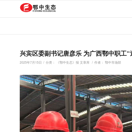
兴宾区委副书记唐彦乐 为广西鄂中职工“
/
/
2025年7月15日
分类：
《鄂中生态》报 文章库
作者：
鄂中市场部