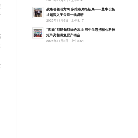
安
战略引领明方向 多维布局拓新局——董事长杨
开
才超深入子公司一线调研
2025年11月9日 - 上午8:17
“四新”战略领航绿色农业 鄂中生态携核心科技
高
矩阵亮相磷复肥产销会
2025年11月8日 - 上午8:54
健
不