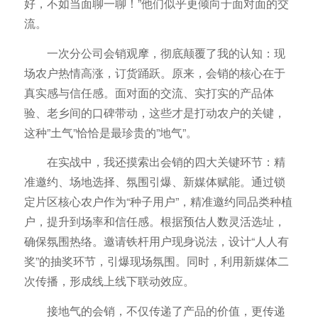
好，不如当面聊一聊！”他们似乎更倾向于面对面的交
流。
一次分公司会销观摩，彻底颠覆了我的认知：现
场农户热情高涨，订货踊跃。原来，会销的核心在于
真实感与信任感。面对面的交流、实打实的产品体
验、老乡间的口碑带动，这些才是打动农户的关键，
这种”土气”恰恰是最珍贵的”地气”。
在实战中，我还摸索出会销的四大关键环节：精
准邀约、场地选择、氛围引爆、新媒体赋能。通过锁
定片区核心农户作为“种子用户”，精准邀约同品类种植
户，提升到场率和信任感。根据预估人数灵活选址，
确保氛围热络。邀请铁杆用户现身说法，设计“人人有
奖”的抽奖环节，引爆现场氛围。同时，利用新媒体二
次传播，形成线上线下联动效应。
接地气的会销，不仅传递了产品的价值，更传递