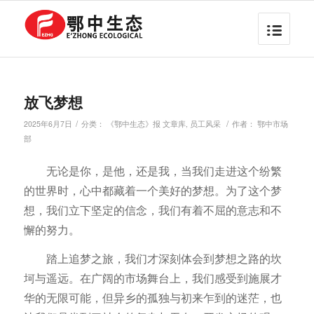
放飞梦想
/
/
2025年6月7日
分类：
《鄂中生态》报 文章库
,
员工风采
作者：
鄂中市场
部
无论是你，是他，还是我，当我们走进这个纷繁
的世界时，心中都藏着一个美好的梦想。为了这个梦
想，我们立下坚定的信念，我们有着不屈的意志和不
懈的努力。
踏上追梦之旅，我们才深刻体会到梦想之路的坎
坷与遥远。在广阔的市场舞台上，我们感受到施展才
华的无限可能，但异乡的孤独与初来乍到的迷茫，也