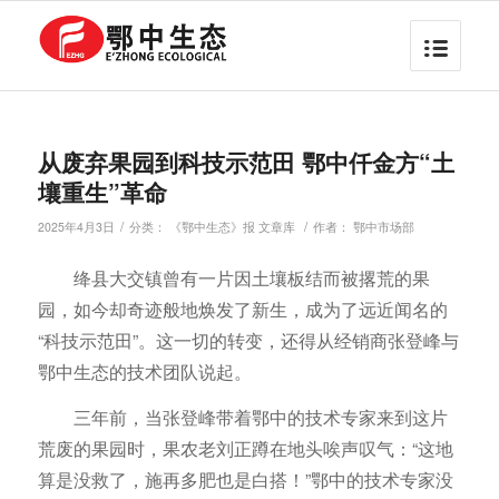
从废弃果园到科技示范田 鄂中仟金方“土
壤重生”革命
/
/
2025年4月3日
分类：
《鄂中生态》报 文章库
作者：
鄂中市场部
绛县大交镇曾有一片因土壤板结而被撂荒的果
园，如今却奇迹般地焕发了新生，成为了远近闻名的
“科技示范田”。这一切的转变，还得从经销商张登峰与
鄂中生态的技术团队说起。
三年前，当张登峰带着鄂中的技术专家来到这片
荒废的果园时，果农老刘正蹲在地头唉声叹气：“这地
算是没救了，施再多肥也是白搭！”鄂中的技术专家没