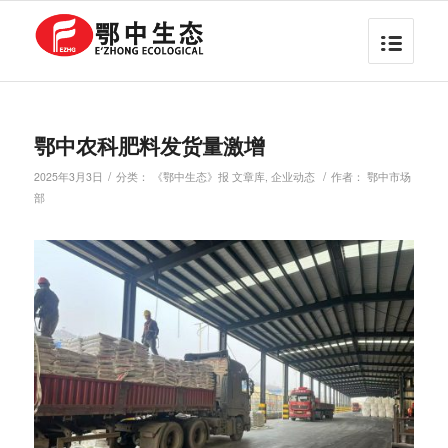
鄂中农科肥料发货量激增
/
/
2025年3月3日
分类：
《鄂中生态》报 文章库
,
企业动态
作者：
鄂中市场
部