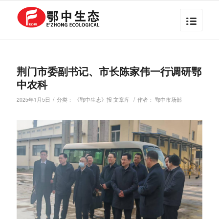
荆门市委副书记、市长陈家伟一行调研鄂
中农科
/
/
2025年1月5日
分类：
《鄂中生态》报 文章库
作者：
鄂中市场部