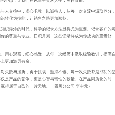
阳光心态，让我们在风雨中笑对人生，勇往直前。
在与人交往中，虚心求教，以诚待人，从每一次交流中汲取养分
知识转化为技能，让销售之路更加顺畅。
在知识爆炸的时代，科学的记录方法显得尤为重要。记录客户的
到你的尊重与专业。日积月累，这些记录将成为你成功的宝贵财
径。用心观察，细心感受，从每一次经历中汲取经验教训，提高
路上更加游刃有余。
面对失败与挫折，勇于挑战，坚持不懈。每一次失败都是成功的
不仅是产品的竞争，更是心智与韧性的较量。在产品同质化的时
赢得属于自己的一片天地。（四川分公司 李中元）