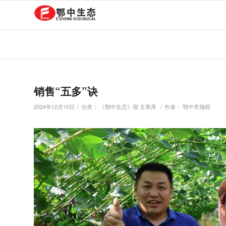
销售“五多”诀
/
/
2024年12月10日
分类：
《鄂中生态》报 文章库
作者：
鄂中市场部