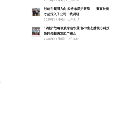
战略引领明方向 多维布局拓新局——董事长杨
，
才超深入子公司一线调研
2025年11月9日 - 上午8:17
“四新”战略领航绿色农业 鄂中生态携核心科技
每
矩阵亮相磷复肥产销会
2025年11月8日 - 上午8:54
自
垫