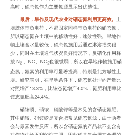
高时，硝态氮作为主要氮源显示出优越性。
最后，旱作及现代农业对硝态氮利用更高效。
土
壤胶体带负电荷，不易固定同样带负电荷的硝态氮，
所以硝态氮在土壤中的移动性好，速效性强。旱地作
物土壤含水量较低，硝态氮施用后通过淋溶损失很
少，同时在土壤通气状况良好情况下，反硝化作用释
放 N
、NO、NO
也很微弱，所以在旱地作物施用硝
2
2
态氮，氮素的利用率可显著提高，特别是北方碱性土
壤。研究表明，在旱地条件下，硝态氮处理的产量比
对照增产13.3%，比铵态氮增产4.0%，氮肥利用率比
铵态氮肥高24.4%。
硝铵磷、硝铵、硝酸钾等是常见的含硝态氮肥。
其中硝铵、硝铵磷是复合肥常见硝态氮源，由于两者
会与尿素发生反应，所以含硝态氮的产品就不会含有
对作物生长不利的缩二脲，因此硝基复合肥在合理的