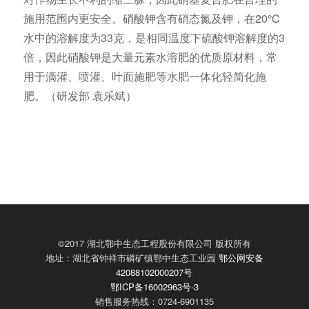
施用范围内更安全。硝酸钾含有硝态氮及钾，在20℃
水中的溶解度为33克，是相同温度下硫酸钾溶解度的3
倍，因此硝酸钾是大量元素水溶肥的优质原材料，常
用于滴灌、喷灌、叶面施肥等水肥一体化轻简化施
肥。（研发部 袁乐斌）
©2017 湖北鄂中生态工程股份有限公司 版权所有
地址：湖北省钟祥市磷矿镇鄂中生态工业园
鄂公网安备
42088102000207号
鄂ICP备16002963号-3
销售服务热线：0724-6901135