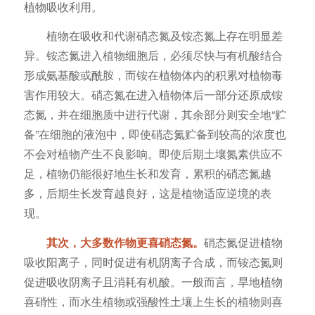
植物吸收利用。
植物在吸收和代谢硝态氮及铵态氮上存在明显差
异。铵态氮进入植物细胞后，必须尽快与有机酸结合
形成氨基酸或酰胺，而铵在植物体内的积累对植物毒
害作用较大。硝态氮在进入植物体后一部分还原成铵
态氮，并在细胞质中进行代谢，其余部分则安全地“贮
备”在细胞的液泡中，即使硝态氮贮备到较高的浓度也
不会对植物产生不良影响。即使后期土壤氮素供应不
足，植物仍能很好地生长和发育，累积的硝态氮越
多，后期生长发育越良好，这是植物适应逆境的表
现。
其次，大多数作物更喜硝态氮。
硝态氮促进植物
吸收阳离子，同时促进有机阴离子合成，而铵态氮则
促进吸收阴离子且消耗有机酸。一般而言，旱地植物
喜硝性，而水生植物或强酸性土壤上生长的植物则喜