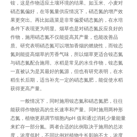
铵，这是作物适应土壤环境的结果。如玉米、小麦对
硝态氮偏好，在等氮量供应情况下，硝态氮的增产效
果更突出。再比如蔬菜是非常偏爱硝态氮的，在水培
条件下表现更为明显。烟草也是对硝态氮反应良好的
作物，施用硝态氮不仅能提高其产量，也能改善品
质。研究表明硝态氮可以增加香烟的燃烧性，而铵态
氮则能提高烟草的芳香气味，所以烟草更适合铵态氮
与硝态氮配合施用。水稻是常见的水生作物，铵态氮
一直被认为是其最好的氮源，但也有研究表明，在水
稻生长后期，适当补充一定的硝态氮肥，能促使水稻
获得更高产量。
一般情况下，同时施用铵态氮和硝态氮肥，往往
能获得作物较高的生长速率和产量。同时施用两种形
态氮，植物更易调节细胞内pH 值和通过消耗少量能量
来贮存一部分氮。两者合适的比例取决于施用的总浓
度，浓度低时，不同比例对植物生长影响不大，浓度