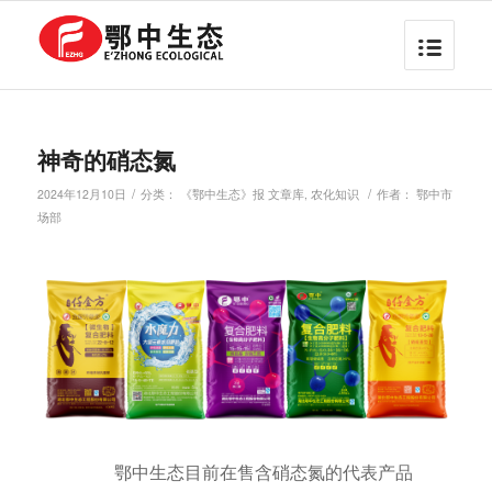
神奇的硝态氮
/
/
2024年12月10日
分类：
《鄂中生态》报 文章库
,
农化知识
作者：
鄂中市
场部
鄂中生态目前在售含硝态氮的代表产品