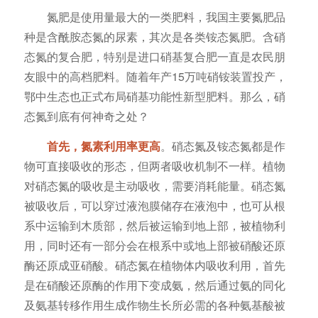
氮肥是使用量最大的一类肥料，我国主要氮肥品
种是含酰胺态氮的尿素，其次是各类铵态氮肥。含硝
态氮的复合肥，特别是进口硝基复合肥一直是农民朋
友眼中的高档肥料。随着年产15万吨硝铵装置投产，
鄂中生态也正式布局硝基功能性新型肥料。那么，硝
态氮到底有何神奇之处？
首先，氮素利用率更高
。硝态氮及铵态氮都是作
物可直接吸收的形态，但两者吸收机制不一样。植物
对硝态氮的吸收是主动吸收，需要消耗能量。硝态氮
被吸收后，可以穿过液泡膜储存在液泡中，也可从根
系中运输到木质部，然后被运输到地上部，被植物利
用，同时还有一部分会在根系中或地上部被硝酸还原
酶还原成亚硝酸。硝态氮在植物体内吸收利用，首先
是在硝酸还原酶的作用下变成氨，然后通过氨的同化
及氨基转移作用生成作物生长所必需的各种氨基酸被