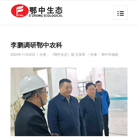
李鹏调研鄂中农科
/
/
2024年11月20日
分类：
《鄂中生态》报 文章库
作者：
鄂中市场部