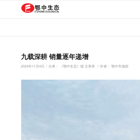
九载深耕 销量逐年递增
/
/
2024年11月4日
分类：
《鄂中生态》报 文章库
作者：
鄂中市场部