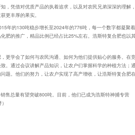
所知，凭借对优质产品的执着追求，以及对农民兄弟深深的理解
收获更丰厚的果实。
5年的130吨稳步增长至2024年的776吨，每一个数字都凝聚
化肥的推广，精品比例已经占比25%左右。浩斯特复合肥也以
肥，更学会了如何与农民沟通、如何为他们提供贴心的服务。在
极致。通过会议讲解产品知识，让农户们掌握科学的种植方法；
的问题。他们的努力，让农户实现了高产增收，让浩斯特复合肥
全年销售总量有望突破800吨。目前，他们已成为浩斯特神捕专营
野）