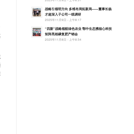
，
战略引领明方向 多维布局拓新局——董事长杨
才超深入子公司一线调研
2025年11月9日 - 上午8:17
着
“四新”战略领航绿色农业 鄂中生态携核心科技
矩阵亮相磷复肥产销会
其
2025年11月8日 - 上午8:54
竞
通
在