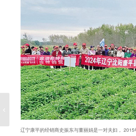
一文讲透“肥害”
辽宁康平的经销商史振东与董丽娟是一对夫妇， 20