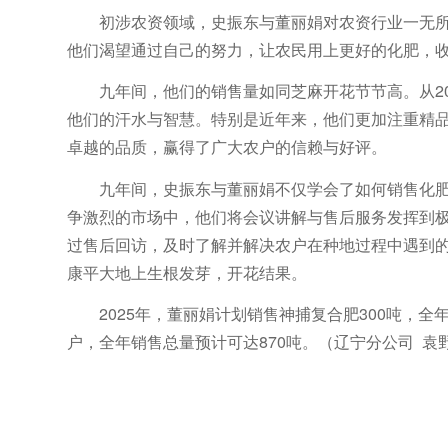
初涉农资领域，史振东与董丽娟对农资行业一无
他们渴望通过自己的努力，让农民用上更好的化肥，
九年间，他们的销售量如同芝麻开花节节高。从201
他们的汗水与智慧。特别是近年来，他们更加注重精品
卓越的品质，赢得了广大农户的信赖与好评。
九年间，史振东与董丽娟不仅学会了如何销售化
争激烈的市场中，他们将会议讲解与售后服务发挥到
过售后回访，及时了解并解决农户在种地过程中遇到
康平大地上生根发芽，开花结果。
2025年，董丽娟计划销售神捕复合肥300吨，
户，全年销售总量预计可达870吨。（辽宁分公司 袁