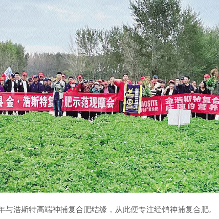
15年与浩斯特高端神捕复合肥结缘，从此便专注经销神捕复合肥。