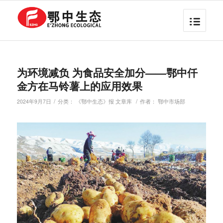
为环境减负 为食品安全加分——鄂中仟
金方在马铃薯上的应用效果
/
/
2024年9月7日
分类：
《鄂中生态》报 文章库
作者：
鄂中市场部