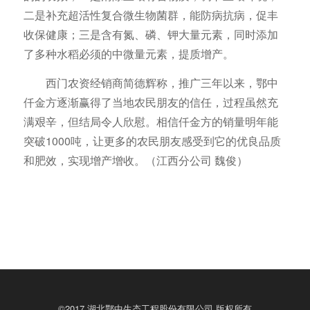
二是补充超活性复合微生物菌群，能防病抗病，促丰
收保健康；三是含有氮、磷、钾大量元素，同时添加
了多种水稻必须的中微量元素，提质增产。
西门农资经销商简德辉称，推广三年以来，鄂中
仟金方逐渐赢得了当地农民朋友的信任，过程虽然充
满艰辛，但结局令人欣慰。相信仟金方的销量明年能
突破1000吨，让更多的农民朋友感受到它的优良品质
和肥效，实现增产增收。（江西分公司 魏俊）
©2017 湖北鄂中生态工程股份有限公司 版权所有