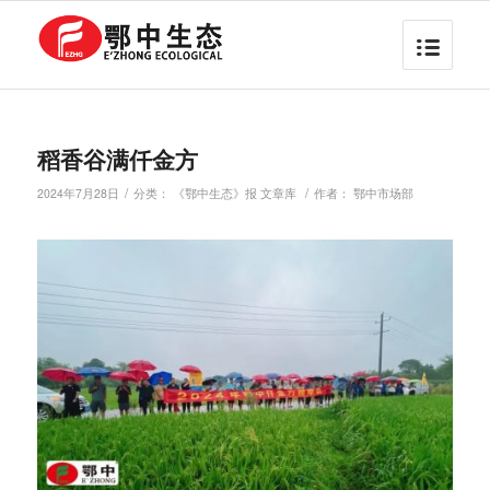
稻香谷满仟金方
/
/
2024年7月28日
分类：
《鄂中生态》报 文章库
作者：
鄂中市场部