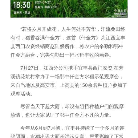
“若将岁月开成花，人生何处不芳华，汗流桑田终
有时，稻香谷满仟金方”，这首《仟金方》为江西宜丰
县西门农资经销商赵陆媛所作，将农户的辛勤和鄂中
仟金方融合，完美勾勒出一幅水稻丰收的画卷。
7月27日，江西分公司携手宜丰县西门农资,在芳
溪镇花坑村举办了一场鄂中仟金方水稻示范观摩会，
来自当地以及高安市、上高县的150余名种植户参加了
观摩活动。
尽管当天下起大雨，却没有阻挡种植户们的观摩
热情，也让大家见证了鄂中仟金方不凡的力量。
今年从6月到7月初，宜丰县持续了一个多月的连
绵阴雨，水稻出现大面积洪涝灾害，严重影响了正常