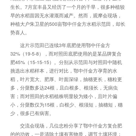
生长。7月宜丰县又经历了一个月的干旱，很多种植较
早的水稻苗因无水灌溉而减产。然而，观摩会现场，
种植大户朱卫星的500亩鄂中仟金方水稻示范田，却长
势喜人。
这片示范田已连续3年底肥使用鄂中仟金方
32%（19-5-8），而对照田底肥使用的是某品牌复合
肥45%（15-15-15）。分别从示范田与对照田中随机
挑选出水稻样本，进行对比，鄂中仟金方孕育的水
稻，叶片宽大、肥厚、叶面深绿，抽穗更长，穗粒更
多，分蘖数多达24根，且白根多、根须长，无病虫
害；而对照田的水稻植株明显较为矮小，且叶片偏
小，分蘖数仅为15根，白根少、根须短，抽穗短，穗
少，很多已有病害。
交流会现场，几位忠粉分享了鄂中仟金方复合肥
的的功效，一是清除土壤有害物质，调节土壤环境；