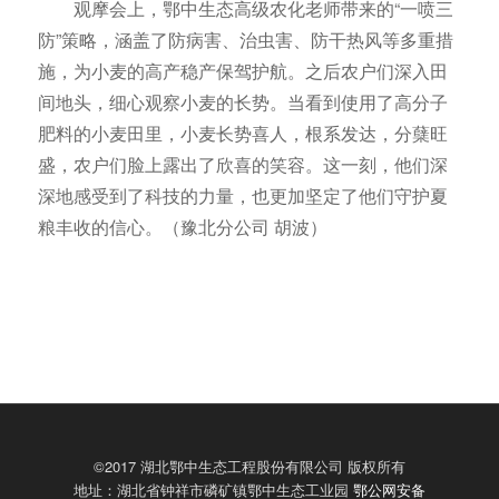
观摩会上，鄂中生态高级农化老师带来的“一喷三
防”策略，涵盖了防病害、治虫害、防干热风等多重措
施，为小麦的高产稳产保驾护航。之后农户们深入田
间地头，细心观察小麦的长势。当看到使用了高分子
肥料的小麦田里，小麦长势喜人，根系发达，分蘖旺
盛，农户们脸上露出了欣喜的笑容。这一刻，他们深
深地感受到了科技的力量，也更加坚定了他们守护夏
粮丰收的信心。（豫北分公司 胡波）
©2017 湖北鄂中生态工程股份有限公司 版权所有
地址：湖北省钟祥市磷矿镇鄂中生态工业园
鄂公网安备