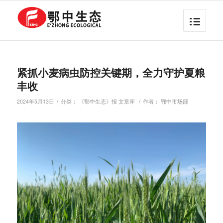
紧抓小麦病虫防控关键期，全力守护夏粮
丰收
/
/
2024年5月13日
分类：
《鄂中生态》报 文章库
作者：
鄂中市场部