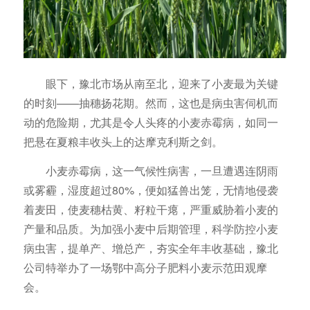
眼下，豫北市场从南至北，迎来了小麦最为关键
的时刻——抽穗扬花期。然而，这也是病虫害伺机而
动的危险期，尤其是令人头疼的小麦赤霉病，如同一
把悬在夏粮丰收头上的达摩克利斯之剑。
小麦赤霉病，这一气候性病害，一旦遭遇连阴雨
或雾霾，湿度超过80%，便如猛兽出笼，无情地侵袭
着麦田，使麦穗枯黄、籽粒干瘪，严重威胁着小麦的
产量和品质。为加强小麦中后期管理，科学防控小麦
病虫害，提单产、增总产，夯实全年丰收基础，豫北
公司特举办了一场鄂中高分子肥料小麦示范田观摩
会。