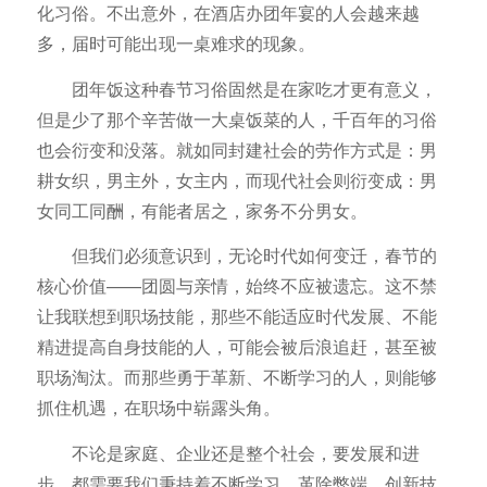
化习俗。不出意外，在酒店办团年宴的人会越来越
多，届时可能出现一桌难求的现象。
团年饭这种春节习俗固然是在家吃才更有意义，
但是少了那个辛苦做一大桌饭菜的人，千百年的习俗
也会衍变和没落。就如同封建社会的劳作方式是：男
耕女织，男主外，女主内，而现代社会则衍变成：男
女同工同酬，有能者居之，家务不分男女。
但我们必须意识到，无论时代如何变迁，春节的
核心价值——团圆与亲情，始终不应被遗忘。这不禁
让我联想到职场技能，那些不能适应时代发展、不能
精进提高自身技能的人，可能会被后浪追赶，甚至被
职场淘汰。而那些勇于革新、不断学习的人，则能够
抓住机遇，在职场中崭露头角。
不论是家庭、企业还是整个社会，要发展和进
步，都需要我们秉持着不断学习、革除弊端、创新技