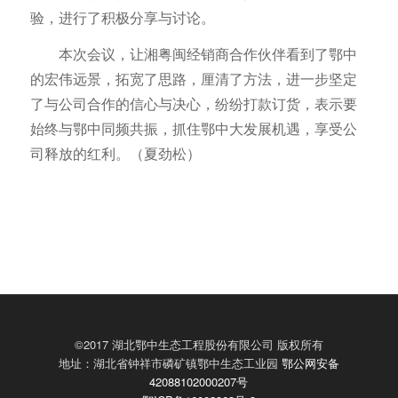
验，进行了积极分享与讨论。
本次会议，让湘粤闽经销商合作伙伴看到了鄂中
的宏伟远景，拓宽了思路，厘清了方法，进一步坚定
了与公司合作的信心与决心，纷纷打款订货，表示要
始终与鄂中同频共振，抓住鄂中大发展机遇，享受公
司释放的红利。（夏劲松）
©2017 湖北鄂中生态工程股份有限公司 版权所有
地址：湖北省钟祥市磷矿镇鄂中生态工业园
鄂公网安备
42088102000207号