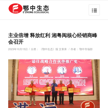
主业倍增 释放红利 湘粤闽核心经销商峰
会召开
/
/
2023年10月15日
分类：
《鄂中生态》报 文章库
作者：
鄂中市场部