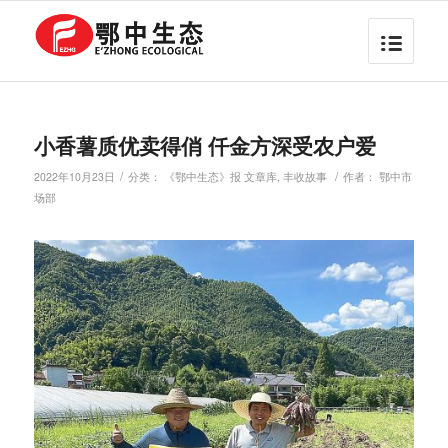
小香薯质优卖得俏 仟金方深受农户爱
/
/
2022年10月23日
分类：
《鄂中生态》报 文章库
,
丰收故事
作者：
鄂中市
场部