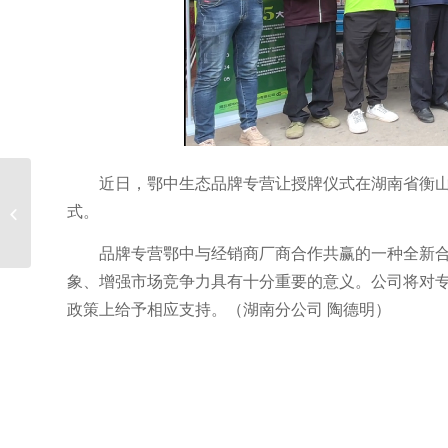
近日，鄂中生态品牌专营让授牌仪式在湖南省衡
试验示范观摩 助农增产
式。
增收 ——秭归县郭家坝
镇脐橙示�...
品牌专营鄂中与经销商厂商合作共赢的一种全新
象、增强市场竞争力具有十分重要的意义。公司将对
政策上给予相应支持。（湖南分公司 陶德明）