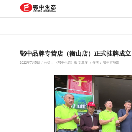
鄂中品牌专营店（衡山店）正式挂牌成立
/
/
2022年7月5日
分类：
《鄂中生态》报 文章库
作者：
鄂中市场部