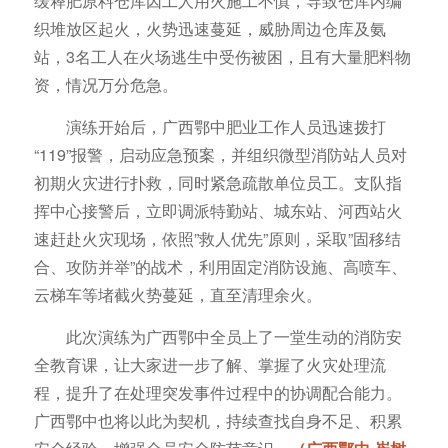
缓释肥原料仓库因工人用火施工不慎，导致仓库内编
织堆放区起火，火势迅速蔓延，威胁周边仓库及氨
站，3名工人在火场逃生中受伤被困，且有大量肥料物
资，情况万分危急。
演练开始后，广西鄂中肥业工作人员迅速拨打
“119”报警，启动应急预案，并组织微型消防站人员对
初期火灾进行扑救，同时紧急疏散单位员工。支队指
挥中心接警后，立即调派特勤站、城东站、河西站火
速赶赴火灾现场，依照”救人优先”原则，采取”固移结
合、攻防并举”的战术，利用固定消防设施、高喷车、
云梯车等堵截火势蔓延，直至清理余火。
此次演练为广西鄂中全员上了一堂生动的消防安
全教育课，让大家进一步了解、掌握了火灾处理流
程，提升了在处理突发事件过程中的协调配合能力。
广西鄂中也将以此为契机，持续查找自身不足、积累