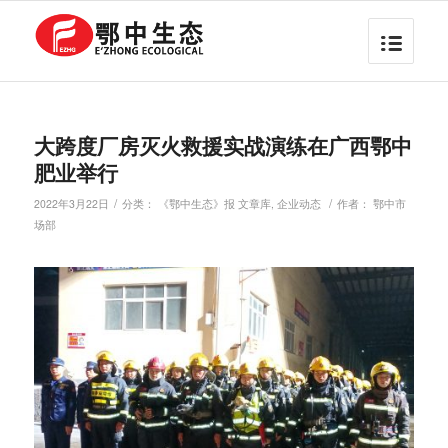
大跨度厂房灭火救援实战演练在广西鄂中
肥业举行
/
/
2022年3月22日
分类：
《鄂中生态》报 文章库
,
企业动态
作者：
鄂中市
场部