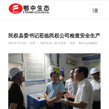
民权县委书记莅临民权公司检查安全生产
/
/
2021年7月15日
分类：
《鄂中生态》报 文章库
作者：
鄂中生态编辑部