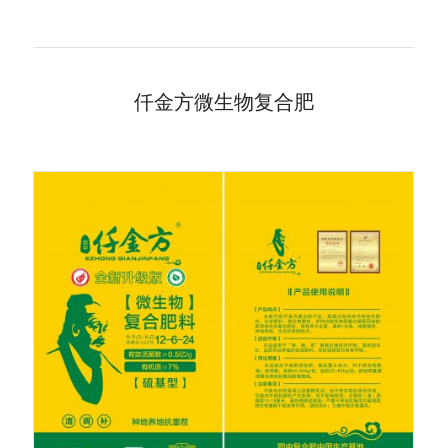
仟金方微生物复合肥