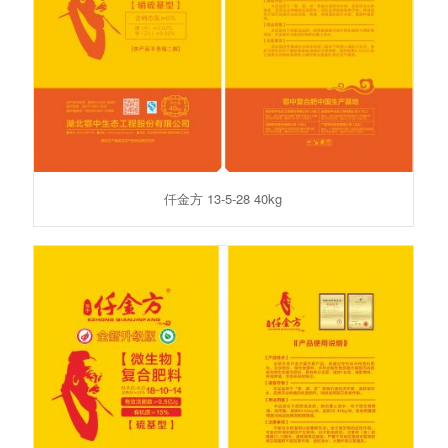
仟金方 13-5-28 40kg