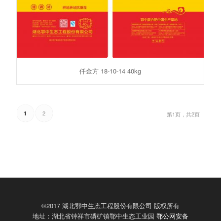
仟金方 18-10-14 40kg
2
1
第1页，共2页
©2017 湖北鄂中生态工程股份有限公司 版权所有
地址：湖北省钟祥市磷矿镇鄂中生态工业园
鄂公网安备