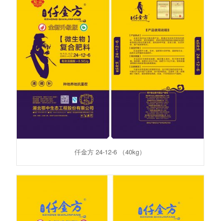
仟金方 24-12-6 （40kg）