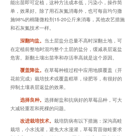
能出苗即可定植，这种方法成本低，污染小，操作简
单，效果好。除了用石灰氮消毒外，也可每亩均匀撒
施98%的棉隆微粒剂15-20公斤来消毒，其他农艺措施
和石灰氮技术一样。
深翻均盐。
当土层盐分总量不高时深翻土地，可
在定植前整地时混均整个土层的盐分，缓减表层返盐
危害。新翻土壤出苗率和存活率高就是这个原因。
覆盖降盐。
在草莓种植过程中应用地膜覆盖（开
花前完成）栽培技术或覆盖稻草，绿肥等，有很好的
抑制土壤表层返盐的效果。
选择良种。
选择耐盐和抗病好的草莓品种，可大
大减轻重茬和死棵的问题。
改进栽培技术。
栽培防病有以下措施：深沟高畦
栽培，小水浅灌，避免大水漫灌，草莓育苗做畦要求