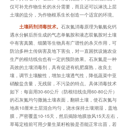
仅可补充作物生长的水分需要，而且还可以淋洗上层
土壤的盐分，为作物根系生长创造一个适宜的环境。
土壤药剂消毒技术。
石灰氮消毒原理为氰氨化钙
遇水分解后所生成的气态单氰胺和液态双氰胺对土壤
中有害真菌、细菌等生物具有广谱性的杀灭作用，可
防治多种土传病害及地下害虫，对一直困扰设施农业
生产的根结线虫也有一定的预防效果。石灰氮是一种
高效的土壤消毒剂，具有促进有机肥腐熟，改良土
壤，调节土壤酸性，增加土壤透气性，降低蔬菜中亚
硝酸盐含量，无残留，不污染的特点。具体消毒技术
如下：每亩用30-60公斤（防根结线虫用60-80公斤）
的石灰氮均匀撒施土壤表面，翻耕土壤，使石灰氮与
地表10厘米土层混合均匀，浇水保持土壤潮湿，盖地
膜，严密覆盖10-15天，然后揭除地膜放风15天左右，
草莓定植前可用少量生菜籽检验是否能正常出苗，若