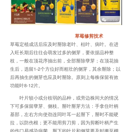
草莓修剪技术
草莓定植成活后应及时掰除老叶、枯叶、病叶。在进
入旺长期后往往会萌发过多的侧芽，要依据品种整
枝，一般在顶花序抽出前，全部掰除孽芽；在顶花抽
生后，选留1-2个方位好而粗壮的侧芽，其余掰除；以
后再抽生的侧芽也应及时掰除。原则上每株保留有效
功能叶8-12片。
叶片较小或分枝弱的品种，或旁边株间大的情况
下可多保留孽芽、侧枝。掰叶掰芽方法：手拿住叶柄
基部，左右方向使劲连同叶耳一起掰下，掰时不能硬
拉，以防伤根；更不能用剪刀剪，因为剪断叶柄产生
的伤口易感染病菌。掰下的叶片和侧芽要及时搬至棚