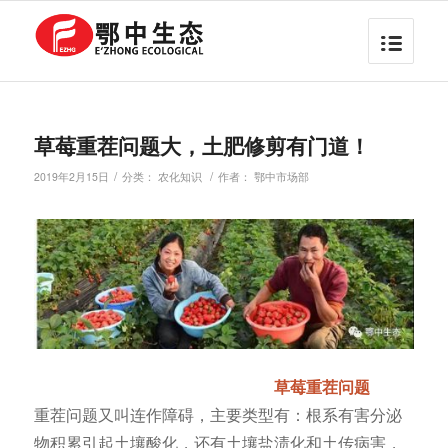
草莓重茬问题大，土肥修剪有门道！
/
/
2019年2月15日
分类：
农化知识
作者：
鄂中市场部
草莓重茬问题
重茬问题又叫连作障碍，主要类型有：根系有害分泌
物积累引起土壤酸化，还有土壤盐渍化和土传病害，