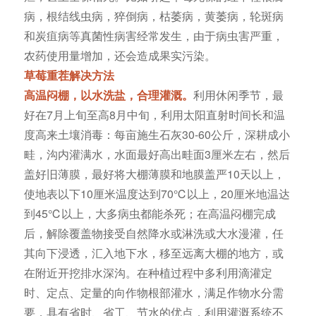
病，根结线虫病，猝倒病，枯萎病，黄萎病，轮斑病
和炭疽病等真菌性病害经常发生，由于病虫害严重，
农药使用量增加，还会造成果实污染。
草莓重茬解决方法
高温闷棚，以水洗盐，合理灌溉。
利用休闲季节，最
好在7月上旬至高8月中旬，利用太阳直射时间长和温
度高来土壤消毒：每亩施生石灰30-60公斤，深耕成小
畦，沟内灌满水，水面最好高出畦面3厘米左右，然后
盖好旧薄膜，最好将大棚薄膜和地膜盖严10天以上，
使地表以下10厘米温度达到70℃以上，20厘米地温达
到45℃以上，大多病虫都能杀死；在高温闷棚完成
后，解除覆盖物接受自然降水或淋洗或大水漫灌，任
其向下浸透，汇入地下水，移至远离大棚的地方，或
在附近开挖排水深沟。在种植过程中多利用滴灌定
时、定点、定量的向作物根部灌水，满足作物水分需
要，具有省时、省工、节水的优点，利用灌溉系统不