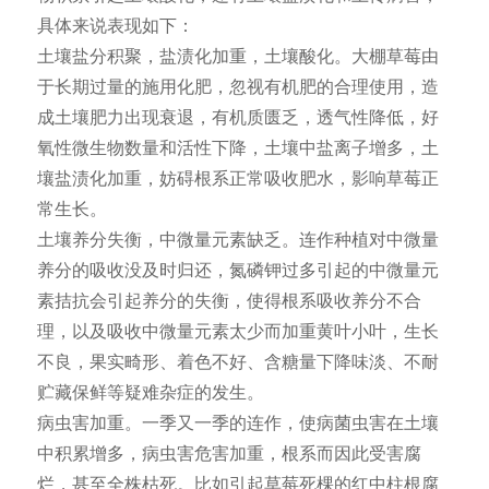
具体来说表现如下：
土壤盐分积聚，盐渍化加重，土壤酸化。大棚草莓由
于长期过量的施用化肥，忽视有机肥的合理使用，造
成土壤肥力出现衰退，有机质匮乏，透气性降低，好
氧性微生物数量和活性下降，土壤中盐离子增多，土
壤盐渍化加重，妨碍根系正常吸收肥水，影响草莓正
常生长。
土壤养分失衡，中微量元素缺乏。连作种植对中微量
养分的吸收没及时归还，氮磷钾过多引起的中微量元
素拮抗会引起养分的失衡，使得根系吸收养分不合
理，以及吸收中微量元素太少而加重黄叶小叶，生长
不良，果实畸形、着色不好、含糖量下降味淡、不耐
贮藏保鲜等疑难杂症的发生。
病虫害加重。一季又一季的连作，使病菌虫害在土壤
中积累增多，病虫害危害加重，根系而因此受害腐
烂，甚至全株枯死。比如引起草莓死棵的红中柱根腐