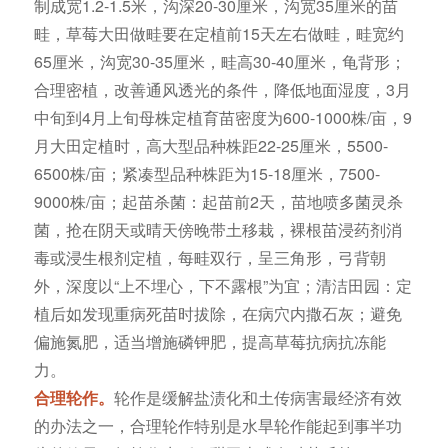
制成宽1.2-1.5米，沟深20-30厘米，沟宽35厘米的苗
畦，草莓大田做畦要在定植前15天左右做畦，畦宽约
65厘米，沟宽30-35厘米，畦高30-40厘米，龟背形；
合理密植，改善通风透光的条件，降低地面湿度，3月
中旬到4月上旬母株定植育苗密度为600-1000株/亩，9
月大田定植时，高大型品种株距22-25厘米，5500-
6500株/亩；紧凑型品种株距为15-18厘米，7500-
9000株/亩；起苗杀菌：起苗前2天，苗地喷多菌灵杀
菌，抢在阴天或晴天傍晚带土移栽，裸根苗浸药剂消
毒或浸生根剂定植，每畦双行，呈三角形，弓背朝
外，深度以“上不埋心，下不露根”为宜；清洁田园：定
植后如发现重病死苗时拔除，在病穴内撒石灰；避免
偏施氮肥，适当增施磷钾肥，提高草莓抗病抗冻能
力。
合理轮作。
轮作是缓解盐渍化和土传病害最经济有效
的办法之一，合理轮作特别是水旱轮作能起到事半功