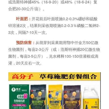
或浩斯特神捕45%（16-9-20）或48%（18-6-24）复
合肥20-30公斤/亩）。
叶面肥：
开花前后叶面喷施0.2-0.3%硼砂和硫酸
锌溶液2次，结果到采收期喷施0.2-0.3％磷酸二氢钾2-
3次，间隔7-10天一次。
预防病害：
从萌芽到采果期用鄂中仟金方50亿微
生物菌剂，每亩2-3公斤（或：浩斯特神捕20亿微生物
菌剂，每亩3-5公斤），兑水稀释100-150倍灌根或滴
灌，20天左右一次。