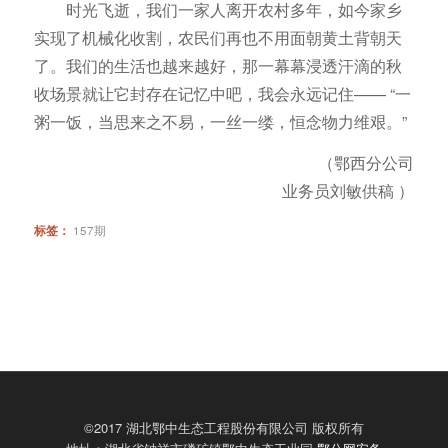
时光飞逝，我们一家人离开农村多年，如今家乡
实现了机械化收割，农民们再也不用面朝黄土背朝天
了。我们的生活也越来越好，那一幕幕浸透汗滴的秋
收场景就让它封存在记忆中吧，我会永远记住—— “一
粥一饭，当思来之不易，一丝一缕，恒念物力维艰。”
（鄂西分公司
业务员刘敏供稿 ）
标签：
157期
©2017 湖北鄂中生态工程股份有限公司 版权所有