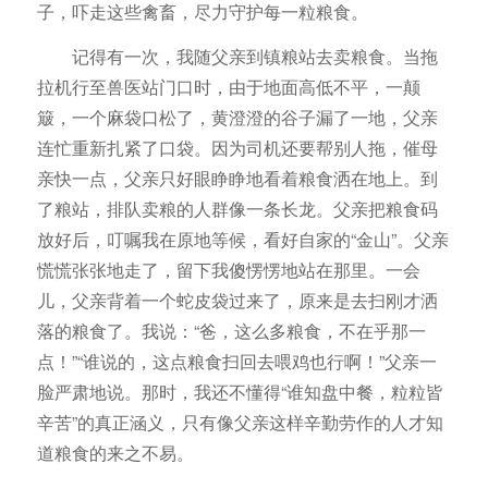
子，吓走这些禽畜，尽力守护每一粒粮食。
记得有一次，我随父亲到镇粮站去卖粮食。当拖
拉机行至兽医站门口时，由于地面高低不平，一颠
簸，一个麻袋口松了，黄澄澄的谷子漏了一地，父亲
连忙重新扎紧了口袋。因为司机还要帮别人拖，催母
亲快一点，父亲只好眼睁睁地看着粮食洒在地上。到
了粮站，排队卖粮的人群像一条长龙。父亲把粮食码
放好后，叮嘱我在原地等候，看好自家的“金山”。父亲
慌慌张张地走了，留下我傻愣愣地站在那里。一会
儿，父亲背着一个蛇皮袋过来了，原来是去扫刚才洒
落的粮食了。我说：“爸，这么多粮食，不在乎那一
点！”“谁说的，这点粮食扫回去喂鸡也行啊！”父亲一
脸严肃地说。那时，我还不懂得“谁知盘中餐，粒粒皆
辛苦”的真正涵义，只有像父亲这样辛勤劳作的人才知
道粮食的来之不易。