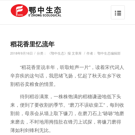
稻花香里忆流年
/
/
2018年9月16日
分类：
《鄂中生态》报 文章库
作者：
鄂中生态编辑部
“稻花香里说丰年，听取蛙声一片”，读着宋代词人
辛弃疾的这句话，我思绪飞扬，忆起了秋天在乡下收
割稻谷卖粮食的情景。
待到稻谷满浆，一株株饱满的稻穗谦逊地低下头
来，便到了要收割的季节。“磨刀不误砍柴工”，每到收
割前，母亲会从墙上取下镰刀，在磨刀石上“哧哧”地磨
来磨去，不时地用拇指肚在锋刃上试探，将镰刀磨得
薄如利剑锋利无比。