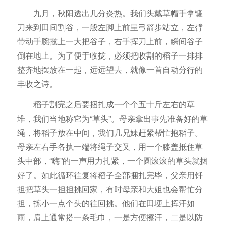
九月，秋阳透出几分炎热。我们头戴草帽手拿镰
刀来到田间割谷，一般左脚上前呈弓箭步站立，左臂
带动手腕揽上一大把谷子，右手挥刀上前，瞬间谷子
倒在地上。为了便于收拢，必须把收割的稻子一排排
整齐地摆放在一起，远远望去，就像一首自动分行的
丰收之诗。
稻子割完之后要捆扎成一个个五十斤左右的草
堆，我们当地称它为“草头”。母亲拿出事先准备好的草
绳，将稻子放在中间，我们几兄妹赶紧帮忙抱稻子。
母亲左右手各执一端将绳子交叉，用一个膝盖抵住草
头中部，“嗨”的一声用力扎紧，一个圆滚滚的草头就捆
好了。如此循环往复将稻子全部捆扎完毕，父亲用钎
担把草头一担担挑回家，有时母亲和大姐也会帮忙分
担，拣小一点个头的往回挑。他们在田埂上挥汗如
雨，肩上通常搭一条毛巾，一是方便擦汗，二是以防