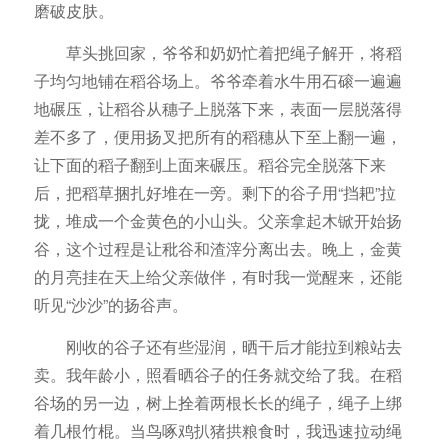
磨破皮肤。
草头挑回家，爷爷和奶奶忙着把绳子解开，将稻
子均匀地铺在稻谷场上。爷爷牵着水牛用石磙一遍遍
地碾压，让稻谷从穗子上脱落下来，表面一层脱落得
差不多了，便用扬叉把所有的稻穗从下至上翻一遍，
让下面的稻子翻到上面来碾压。稻谷完全脱落下来
后，把稻草捆扎好堆在一旁。剩下的谷子用“挡耙”拉
拢，堆成一个金黄色的小山头。父亲拿起木锨开始扬
谷，这个过程是让秕谷和渣滓分离出去。晚上，金黄
的月亮挂在天上给父亲做伴，有时我一觉醒来，还能
听见“沙沙”的扬谷声。
刚收的谷子还有些湿润，晒干后才能拉到粮站去
卖。我年龄小，照看晒谷子的任务就交给了我。在稻
谷场的另一边，树上拴着两根长长的绳子，绳子上绑
着几根竹棍。当鸟啄鸡扒猪拱粮食时，我迅速拉动绳