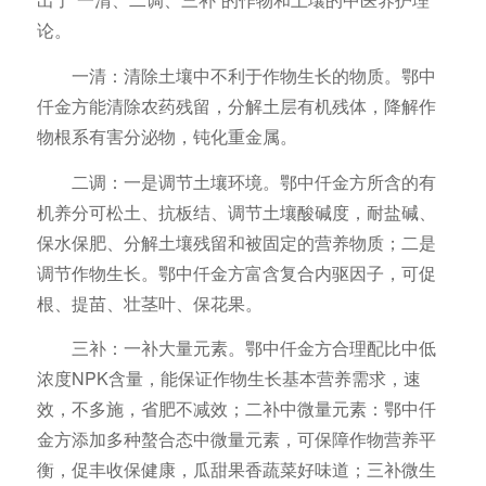
论。
一清：清除土壤中不利于作物生长的物质。鄂中
仟金方能清除农药残留，分解土层有机残体，降解作
物根系有害分泌物，钝化重金属。
二调：一是调节土壤环境。鄂中仟金方所含的有
机养分可松土、抗板结、调节土壤酸碱度，耐盐碱、
保水保肥、分解土壤残留和被固定的营养物质；二是
调节作物生长。鄂中仟金方富含复合内驱因子，可促
根、提苗、壮茎叶、保花果。
三补：一补大量元素。鄂中仟金方合理配比中低
浓度NPK含量，能保证作物生长基本营养需求，速
效，不多施，省肥不减效；二补中微量元素：鄂中仟
金方添加多种螯合态中微量元素，可保障作物营养平
衡，促丰收保健康，瓜甜果香蔬菜好味道；三补微生