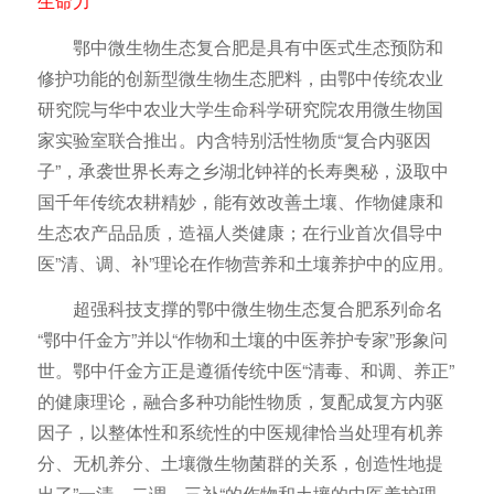
生命力
鄂中微生物生态复合肥是具有中医式生态预防和
修护功能的创新型微生物生态肥料，由鄂中传统农业
研究院与华中农业大学生命科学研究院农用微生物国
家实验室联合推出。内含特别活性物质“复合内驱因
子”，承袭世界长寿之乡湖北钟祥的长寿奥秘，汲取中
国千年传统农耕精妙，能有效改善土壤、作物健康和
生态农产品品质，造福人类健康；在行业首次倡导中
医”清、调、补”理论在作物营养和土壤养护中的应用。
超强科技支撑的鄂中微生物生态复合肥系列命名
“鄂中仟金方”并以“作物和土壤的中医养护专家”形象问
世。鄂中仟金方正是遵循传统中医“清毒、和调、养正”
的健康理论，融合多种功能性物质，复配成复方内驱
因子，以整体性和系统性的中医规律恰当处理有机养
分、无机养分、土壤微生物菌群的关系，创造性地提
出了”一清、二调、三补“的作物和土壤的中医养护理