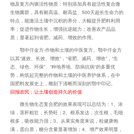
物及复方内驱活性物质：特别添加具有超活性复合微
生物菌群，具有耐高温、耐高盐、500天超长生命力的
特点，能激活土壤中沉积的养分，大幅提升肥料利用
率；促进作物生长，增强抗逆能力；改善农产品品
质；显著起到省肥、减药、增效的作用。
鄂中仟金方-作物和土壤的中医复方。鄂中仟金方
以其“速效、长效、增效”，“省肥、减药、增收”，“生
态、绿色、环保”、”种地养地、防病抗病“的多重优
势，构筑起完整的作物和土壤的中医养护体系，在中
国肥料发展史上，雕刻下清晰而深刻的鄂中印记。
回报农民：让土壤创造持久的价值
微生物生态复合肥的效果表现可以总结为：1、浓
绿，茎秆粗壮，长势旺；2、根系发达，次生根，毛细
根多，吸收能力强；3、从果实角度来说，粒健康饱
满，蛋白质，糖分含量显著增加；4、增产效果明显，