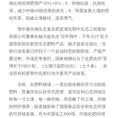
相比传统用肥增产10%-15%；5、作物抗逆，抗病性
强，减少作物1∕3病虫害的发生；6、明显改善土壤的理
化性质，拓破土壤板结，提高透气。
鄂中微生物生态复合肥是湖北鄂中生态工程股份
有限公司董事长杨才超先生“百年鄂中，千年大计”宏大
愿景的首款新型生态肥料产品。杨才超多次指出：当
前行业发展已经到了一个必须转型的新阶段。产能严
重过剩，市场竞争激烈，国家相继出台了化肥农药“零
增长”行动计划，《土壤污染防治法》（土十条），农
业部有机肥替代化肥行动方案等产业政策。
当前，在肥料领域，一直比较依赖化学方法制造
肥料，普遍存在以掠夺式思维、急功近利心态持续压
榨每一寸土壤，每一株作物，而忽略了对土壤、作物
的呵护调养，较直接影响了我国食品安全和生态环境
的可持续发展。作为中国化工500强、中国化肥50强