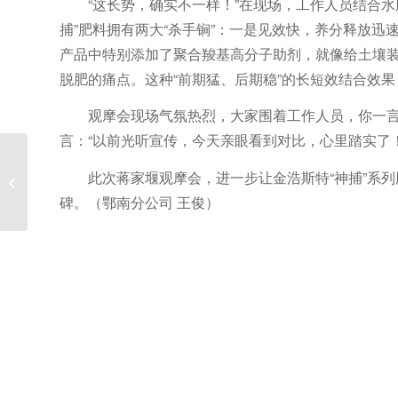
“这长势，确实不一样！”在现场，工作人员结合
捕”肥料拥有两大“杀手锏”：一是见效快，养分释放迅
产品中特别添加了聚合羧基高分子助剂，就像给土壤装
脱肥的痛点。这种“前期猛、后期稳”的长短效结合效
观摩会现场气氛热烈，大家围着工作人员，你一
言：“以前光听宣传，今天亲眼看到对比，心里踏实了
“测土配方”破解随州土豆
此次蒋家堰观摩会，进一步让金浩斯特“神捕”系列
种植难题
碑。（鄂南分公司 王俊）