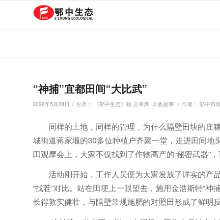
“神捕”宜都田间“大比武”
/
/
2026年5月28日
分类：
《鄂中生态》报 文章库
,
丰收故事
作者：
鄂中市
同样的土地，同样的管理，为什么隔壁田块的庄稼
城街道蒋家堰的30多位种植户齐聚一堂，走进田间地
田观摩会上，大家不仅找到了作物高产的“秘密武器”
活动刚开始，工作人员便为大家发放了详实的产
“找茬”对比。站在田埂上一眼望去，施用金浩斯特“神捕
长得敦实健壮，与隔壁常规施肥的对照田形成了鲜明