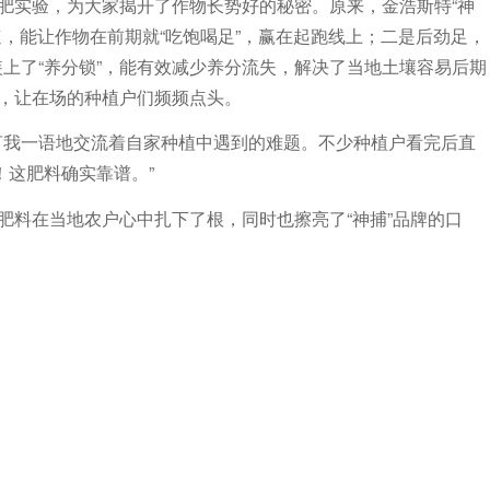
水肥实验，为大家揭开了作物长势好的秘密。原来，金浩斯特“神
速，能让作物在前期就“吃饱喝足”，赢在起跑线上；二是后劲足，
上了“养分锁”，能有效减少养分流失，解决了当地土壤容易后期
果，让在场的种植户们频频点头。
言我一语地交流着自家种植中遇到的难题。不少种植户看完后直
！这肥料确实靠谱。”
肥料在当地农户心中扎下了根，同时也擦亮了“神捕”品牌的口