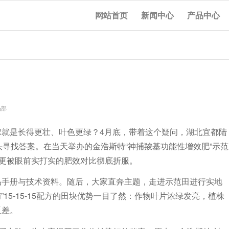
网站首页
新闻中心
产品中心
场部
就是长得更壮、叶色更绿？4月底，带着这个疑问，湖北宜都陆
头寻找答案。在当天举办的金浩斯特“神捕羧基功能性增效肥”示范
，更被眼前实打实的肥效对比彻底折服。
品手册与技术资料。随后，大家直奔主题，走进示范田进行实地
”15-15-15配方的田块优势一目了然：作物叶片浓绿发亮，植株
反差。