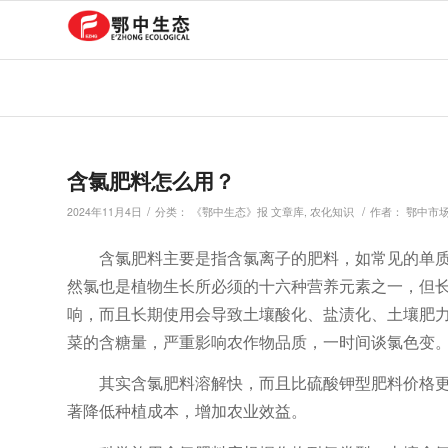
含氯肥料怎么用？
/
/
2024年11月4日
分类：
《鄂中生态》报 文章库
,
农化知识
作者：
鄂中市
含氯肥料主要是指含氯离子的肥料，如常见的单
然氯也是植物生长所必须的十六种营养元素之一，但
响，而且长期使用会导致土壤酸化、盐渍化、土壤肥
菜的含糖量，严重影响农作物品质，一时间谈氯色变
其实含氯肥料溶解快，而且比硫酸钾型肥料价格
著降低种植成本，增加农业效益。