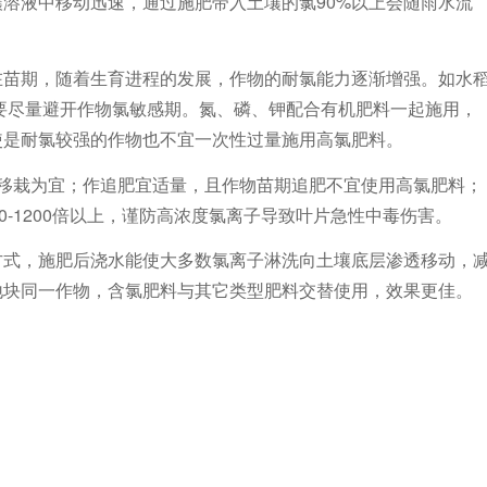
溶液中移动迅速，通过施肥带入土壤的氯90%以上会随雨水流
在苗期，随着生育进程的发展，作物的耐氯能力逐渐增强。如水
料要尽量避开作物氯敏感期。氮、磷、钾配合有机肥料一起施用，
使是耐氯较强的作物也不宜一次性过量施用高氯肥料。
移栽为宜；作追肥宜适量，且作物苗期追肥不宜使用高氯肥料；
0-1200倍以上，谨防高浓度氯离子导致叶片急性中毒伤害。
方式，施肥后浇水能使大多数氯离子淋洗向土壤底层渗透移动，
地块同一作物，含氯肥料与其它类型肥料交替使用，效果更佳。