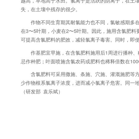
越高，旱地高于水田。氯离子是活跃的阴离子，在土壤
失，在土壤中残存的很少。
作物不同生育期其耐氯能力也不同，氯敏感期多
在3〜5叶期，小麦在2〜5叶期。因此，施用含氯肥
可提高含氯肥料的肥效，减轻氯离子毒害。同时，即
作基肥宜早施，在含氯肥料施用后1周进行播种、
忌作种肥；叶面喷施含氯农药或肥料也稀释倍数在100
含氯肥料可采用撒施、条施、穴施、灌溉施肥等
少作物根系氯离子浓度，进而减小氯离子危害。同一
（研发部 袁乐斌）