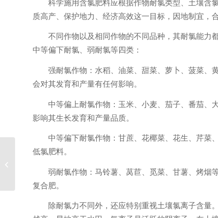
科学施用含氯肥料应根据作物耐氯类型、土壤含
质高产、保护地力、经济高效这一目标，因地制宜，
不同作物以及相同作物的不同品种，其耐氯能力
中等偏下耐氯、弱耐氯等四类：
强耐氯作物：水稻、油菜、甜菜、萝卜、菠菜、黄瓜
会对其发育和产量有任何影响。
中等偏上耐氯作物：玉米、小麦、茄子、番茄、大豆
影响其生长发育和产量品质。
中等偏下耐氯作物：甘蔗、花椰菜、花生、芹菜、辣
低氯肥料。
观摩会只观摩不订货行
吗？
弱耐氯作物：马铃薯、莴苣、觅菜、甘薯、烤烟等，
复合肥。
除耐氯力不同外，还应特别重视土壤氯离子含量。一