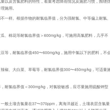
氯量以及含氯肥料的特性，着重考虑降雨情况及施肥习惯，围绕
合理施用。
都不一样。根据作物的耐氯临界值，分为强耐氯、中等偏上耐氯
、棉花等耐氯临界值＞600mg/kg，可施用高氯肥料，几乎不
等，耐氯临界值450〜600mg/kg，施用中氯以下的肥料，不
椒、大白菜、草莓等，耐氯临界值300〜450mg/kg，可适量
耐氯临界值＜300mg/kg，对氯较敏感，应尽量施用硫酸钾型
般土壤含氯量在37〜370ppm，离海洋越近，土壤表层含氯量