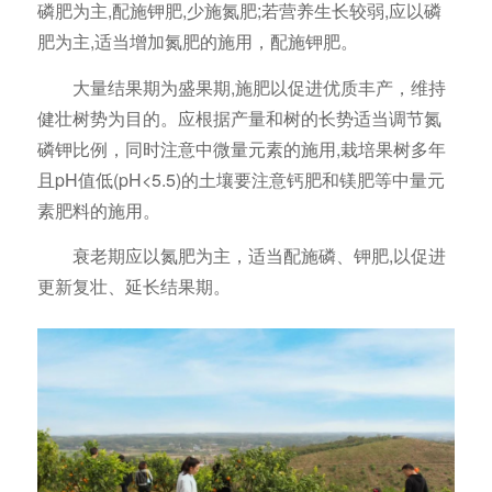
磷肥为主,配施钾肥,少施氮肥;若营养生长较弱,应以磷
肥为主,适当增加氮肥的施用，配施钾肥。
大量结果期为盛果期,施肥以促进优质丰产，维持
健壮树势为目的。应根据产量和树的长势适当调节氮
磷钾比例，同时注意中微量元素的施用,栽培果树多年
且pH值低(pH<5.5)的土壤要注意钙肥和镁肥等中量元
素肥料的施用。
衰老期应以氮肥为主，适当配施磷、钾肥,以促进
更新复壮、延长结果期。