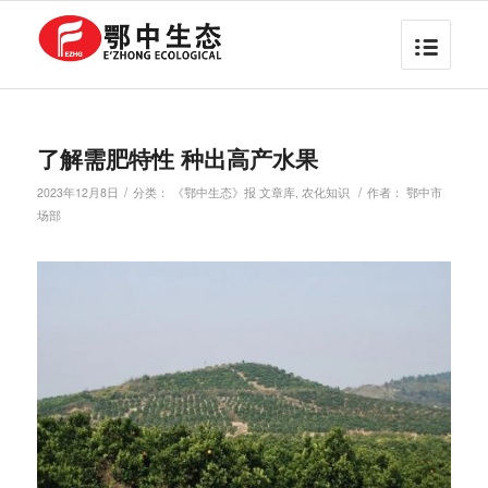
了解需肥特性 种出高产水果
/
/
2023年12月8日
分类：
《鄂中生态》报 文章库
,
农化知识
作者：
鄂中市
场部