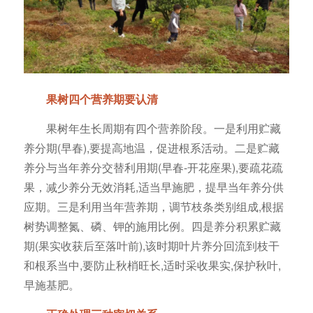
果树四个营养期要认清
果树年生长周期有四个营养阶段。一是利用贮藏
养分期(早春),要提高地温，促进根系活动。二是贮藏
养分与当年养分交替利用期(早春-开花座果),要疏花疏
果，减少养分无效消耗,适当早施肥，提早当年养分供
应期。三是利用当年营养期，调节枝条类别组成,根据
树势调整氮、磷、钾的施用比例。四是养分积累贮藏
期(果实收获后至落叶前),该时期叶片养分回流到枝干
和根系当中,要防止秋梢旺长,适时采收果实,保护秋叶,
早施基肥。